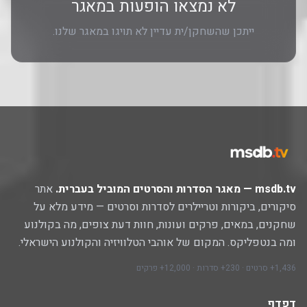
לא נמצאו הופעות במאגר
ייתכן שהשחקן/ית עדיין לא תויגו במאגר שלנו.
msdb.tv — מאגר הסדרות והסרטים המוביל בעברית.
אתר
סיקורים, ביקורות וטריילרים לסדרות וסרטים — מידע מלא על
שחקנים, במאים, פרקים ועונות, חוות דעת צופים, מה בקולנוע
ומה בנטפליקס. המקום של אוהבי הטלוויזיה והקולנוע הישראלי.
1,436+ סרטים · 230+ סדרות · 12,000+ פרקים
דפדף