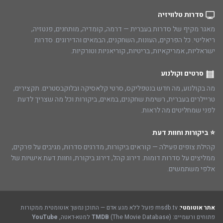
סדרות טלוויזיה
מאגר מקיף של סדרות בעברית — דרמה, קומדיה, מותחנים, פנטזיה,
ריאליטי. כל הפרקים, העונות, השחקנים, הבמאים והדירוגים. סדרות
ישראליות, אמריקאיות, בריטיות, קוריאניות וטורקיות.
סרטים וקולנוע
מה בקולנוע, מה חדש בנטפליקס, סרטי קלאסיקה ובלוקבסטרים. תקצירים,
טריילרים בעברית, רשימת שחקנים, במאים, ביקורות וכל מה שצריך לדעת
לפני שמחליטים מה לראות.
⭐ ביקורות וחוות דעת
קהילת צופים פעילה — קוראים ביקורות, מדרגים סדרות, מגיבים על פרקים,
ממליצים על סדרות דומות. דירוג קהל, דירוג ביקורת, וחוות דעת אישיות של
אלפי משתמשים.
אתר אוטומטי:
msdb.tv פועל ללא מגע אדם — התוכן נמשך אוטומטית ממקורות
פתוחים ורשמיים:
(The Movie Database) למטא-דאטה,
TMDB
YouTube