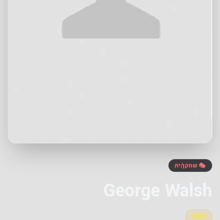
🎭 שחקן/ית
George Walsh
IMDb