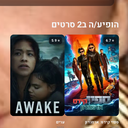
הופיע/ה ב2 סרטים
⭐ 5.9
⭐ 6.7
ספיי קידס: ארמגדון
ערים