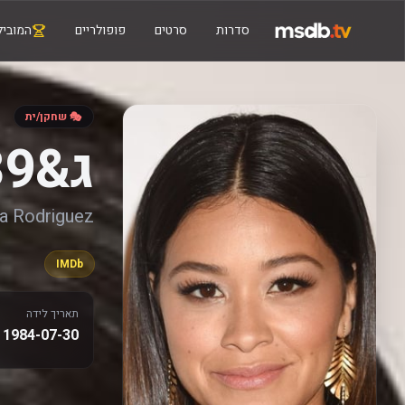
סדרות
סרטים
פופולריים
המוביל
🎭 שחקן/ית
ג&amp;#039;ינה רודריגז
na Rodriguez
IMDb
תאריך לידה
1984-07-30