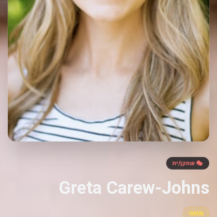
🎭 שחקן/ית
Greta Carew-Johns
IMDb