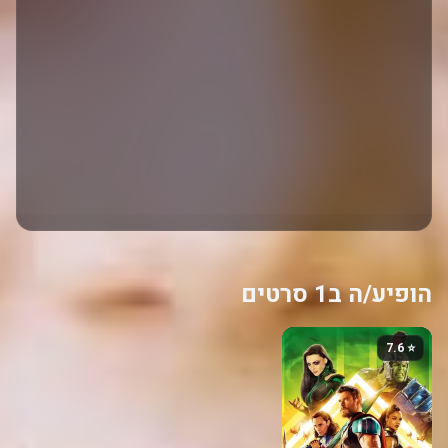
הופיע/ה ב1 סרטים
⭐ 7.6