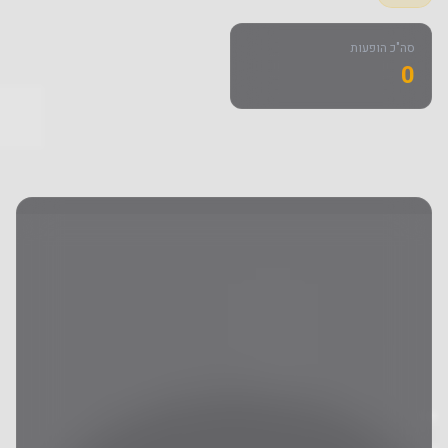
סה"כ הופעות
0