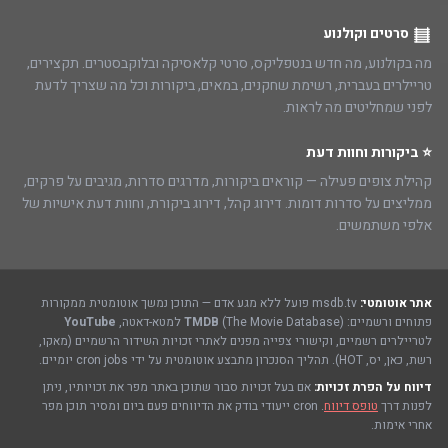
סרטים וקולנוע
מה בקולנוע, מה חדש בנטפליקס, סרטי קלאסיקה ובלוקבסטרים. תקצירים,
טריילרים בעברית, רשימת שחקנים, במאים, ביקורות וכל מה שצריך לדעת
לפני שמחליטים מה לראות.
⭐ ביקורות וחוות דעת
קהילת צופים פעילה — קוראים ביקורות, מדרגים סדרות, מגיבים על פרקים,
ממליצים על סדרות דומות. דירוג קהל, דירוג ביקורת, וחוות דעת אישיות של
אלפי משתמשים.
אתר אוטומטי:
msdb.tv פועל ללא מגע אדם — התוכן נמשך אוטומטית ממקורות
פתוחים ורשמיים:
(The Movie Database) למטא-דאטה,
TMDB
YouTube
לטריילרים רשמיים, וקישורי צפייה מפנים לאתרי זכויות השידור הרשמיים (מאקו,
רשת, כאן, יס, HOT). תהליך הסנכרון מתבצע אוטומטית על ידי cron jobs יומיים.
דיווח על הפרת זכויות:
אם בעל זכויות סבור שתוכן באתר מפר את זכויותיו, ניתן
לפנות דרך
טופס דיווח
. cron ייעודי בודק את הדיווחים פעם ביום ומסיר תוכן מפר
אחרי אימות.