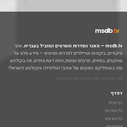
msdb.tv — מאגר הסדרות והסרטים המוביל בעברית.
אתר
סיקורים, ביקורות וטריילרים לסדרות וסרטים — מידע מלא על
שחקנים, במאים, פרקים ועונות, חוות דעת צופים, מה בקולנוע
ומה בנטפליקס. המקום של אוהבי הטלוויזיה והקולנוע הישראלי.
1,436+ סרטים · 230+ סדרות · 12,000+ פרקים
דפדף
דף הבית
כל הסדרות
כל הסרטים
פופולריים