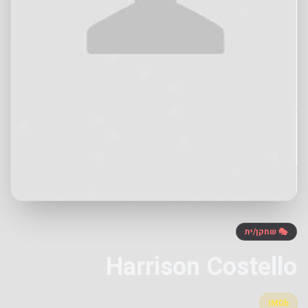
🎭 שחקן/ית
Harrison Costello
IMDb