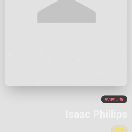
🎭 שחקן/ית
Isaac Phillips
IMDb