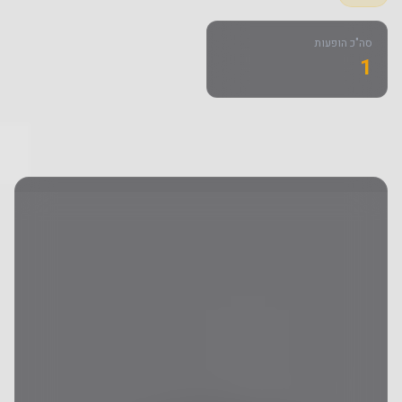
סה"כ הופעות
1