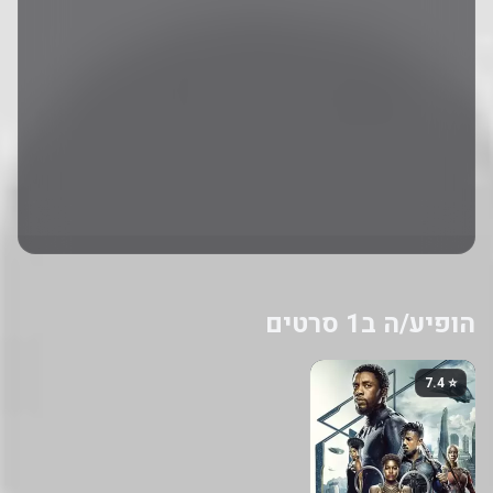
הופיע/ה ב1 סרטים
⭐ 7.4