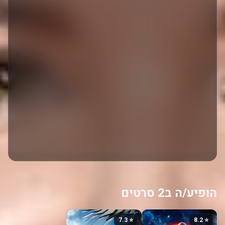
הופיע/ה ב2 סרטים
⭐ 7.3
⭐ 8.2