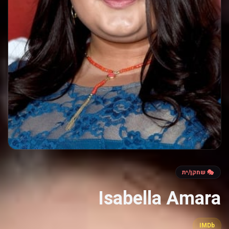
🎭 שחקן/ית
Isabella Amara
IMDb