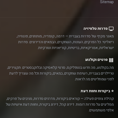
Sitemap
סדרות טלוויזיה
מאגר מקיף של סדרות בעברית — דרמה, קומדיה, מותחנים, פנטזיה,
ריאליטי. כל הפרקים, העונות, השחקנים, הבמאים והדירוגים. סדרות
ישראליות, אמריקאיות, בריטיות, קוריאניות וטורקיות.
סרטים וקולנוע
מה בקולנוע, מה חדש בנטפליקס, סרטי קלאסיקה ובלוקבסטרים. תקצירים,
טריילרים בעברית, רשימת שחקנים, במאים, ביקורות וכל מה שצריך לדעת
לפני שמחליטים מה לראות.
⭐ ביקורות וחוות דעת
קהילת צופים פעילה — קוראים ביקורות, מדרגים סדרות, מגיבים על פרקים,
ממליצים על סדרות דומות. דירוג קהל, דירוג ביקורת, וחוות דעת אישיות של
אלפי משתמשים.