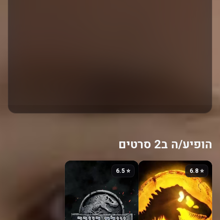
הופיע/ה ב2 סרטים
⭐ 6.5
⭐ 6.8