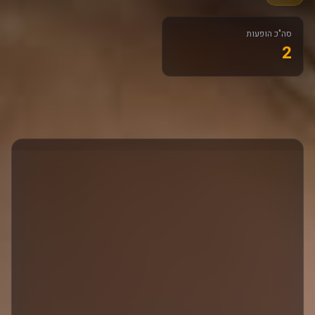
סה"כ הופעות
2