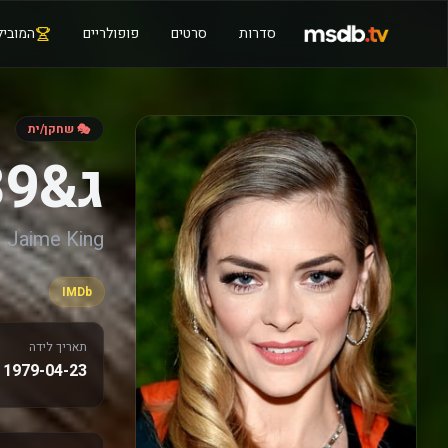
סדרות
סרטים
פופולריים
המוביל
🎭 שחקן/ית
ג&amp;#039;יימי קינג
Jaime King
IMDb
תאריך לידה
1979-04-23