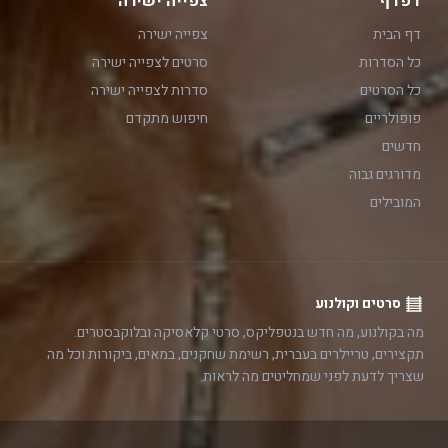
דפדף
צפייה ישירה
דף הבית
צפייה ישירה
כל הסדרות
סרטים לצפייה ישירה
כל הסרטים
סדרות לצפייה ישירה
פופולריים
חיפוש מתקדם
חדשים
מדורגים גבוה
המובילים
סרטים וקולנוע
מה בקולנוע, מה חדש בנטפליקס, סרטי קלאסיקה ובלוקבסטרים.
תקצירים, טריילרים בעברית, רשימת שחקנים, במאים, ביקורות וכל מה
שצריך לדעת לפני שמחליטים מה לראות.