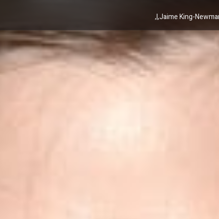
Jaime King-Newman,|