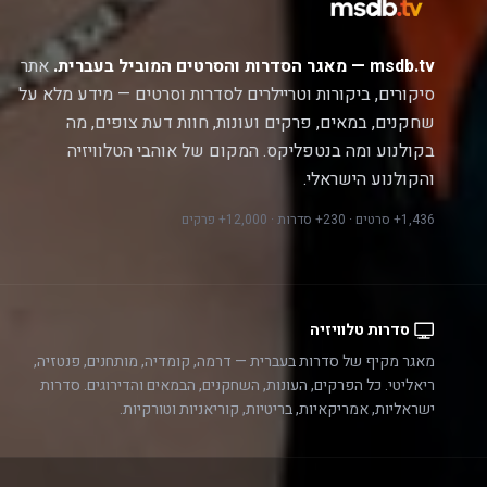
msdb.tv — מאגר הסדרות והסרטים המוביל בעברית.
אתר
סיקורים, ביקורות וטריילרים לסדרות וסרטים — מידע מלא על
שחקנים, במאים, פרקים ועונות, חוות דעת צופים, מה
בקולנוע ומה בנטפליקס. המקום של אוהבי הטלוויזיה
והקולנוע הישראלי.
1,436+ סרטים · 230+ סדרות · 12,000+ פרקים
סדרות טלוויזיה
מאגר מקיף של סדרות בעברית — דרמה, קומדיה, מותחנים, פנטזיה,
ריאליטי. כל הפרקים, העונות, השחקנים, הבמאים והדירוגים. סדרות
ישראליות, אמריקאיות, בריטיות, קוריאניות וטורקיות.