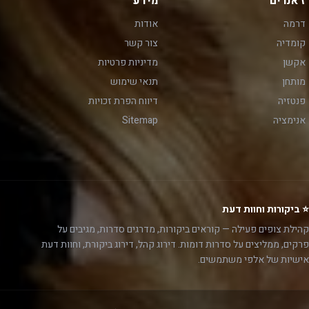
ז'אנרים
מידע
דרמה
אודות
קומדיה
צור קשר
אקשן
מדיניות פרטיות
מותחן
תנאי שימוש
פנטזיה
דיווח הפרת זכויות
אנימציה
Sitemap
⭐ ביקורות וחוות דעת
קהילת צופים פעילה — קוראים ביקורות, מדרגים סדרות, מגיבים על
פרקים, ממליצים על סדרות דומות. דירוג קהל, דירוג ביקורת, וחוות דעת
אישיות של אלפי משתמשים.