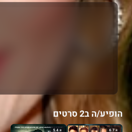
הופיע/ה ב2 סרטים
⭐ 5.4
⭐ 6.7