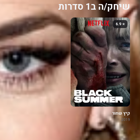
שיחק/ה ב1 סדרות
⭐ 6.9
קיץ שחור
2019