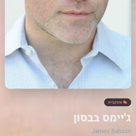
🎭 שחקן/ית
ג'יימס בבסון
James Babson