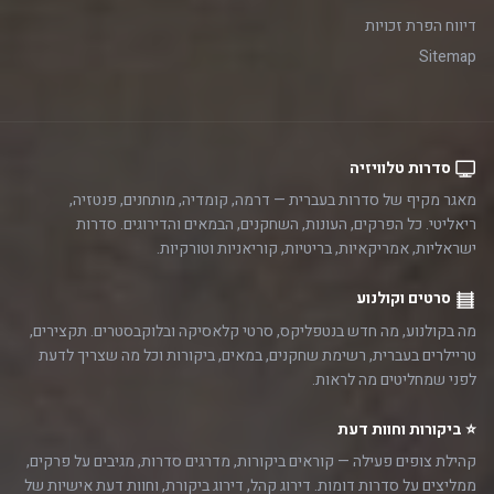
דיווח הפרת זכויות
Sitemap
סדרות טלוויזיה
מאגר מקיף של סדרות בעברית — דרמה, קומדיה, מותחנים, פנטזיה,
ריאליטי. כל הפרקים, העונות, השחקנים, הבמאים והדירוגים. סדרות
ישראליות, אמריקאיות, בריטיות, קוריאניות וטורקיות.
סרטים וקולנוע
מה בקולנוע, מה חדש בנטפליקס, סרטי קלאסיקה ובלוקבסטרים. תקצירים,
טריילרים בעברית, רשימת שחקנים, במאים, ביקורות וכל מה שצריך לדעת
לפני שמחליטים מה לראות.
⭐ ביקורות וחוות דעת
קהילת צופים פעילה — קוראים ביקורות, מדרגים סדרות, מגיבים על פרקים,
ממליצים על סדרות דומות. דירוג קהל, דירוג ביקורת, וחוות דעת אישיות של