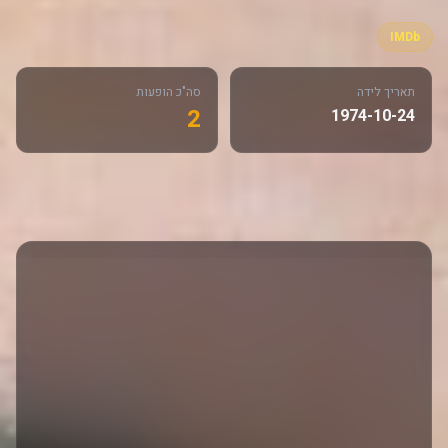
IMDb
תאריך לידה
סה"כ הופעות
2
1974-10-24