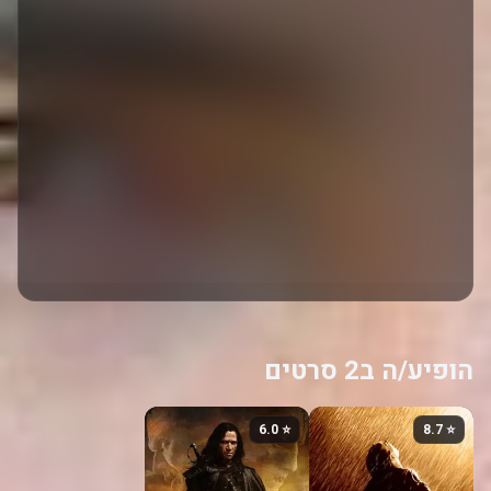
הופיע/ה ב2 סרטים
⭐ 6.0
⭐ 8.7