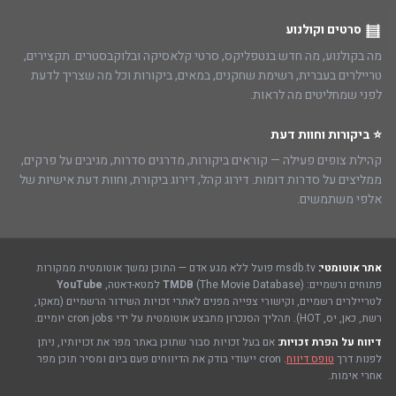
סרטים וקולנוע
מה בקולנוע, מה חדש בנטפליקס, סרטי קלאסיקה ובלוקבסטרים. תקצירים,
טריילרים בעברית, רשימת שחקנים, במאים, ביקורות וכל מה שצריך לדעת
לפני שמחליטים מה לראות.
⭐ ביקורות וחוות דעת
קהילת צופים פעילה — קוראים ביקורות, מדרגים סדרות, מגיבים על פרקים,
ממליצים על סדרות דומות. דירוג קהל, דירוג ביקורת, וחוות דעת אישיות של
אלפי משתמשים.
אתר אוטומטי:
msdb.tv פועל ללא מגע אדם — התוכן נמשך אוטומטית ממקורות
פתוחים ורשמיים:
(The Movie Database) למטא-דאטה,
TMDB
YouTube
לטריילרים רשמיים, וקישורי צפייה מפנים לאתרי זכויות השידור הרשמיים (מאקו,
רשת, כאן, יס, HOT). תהליך הסנכרון מתבצע אוטומטית על ידי cron jobs יומיים.
דיווח על הפרת זכויות:
אם בעל זכויות סבור שתוכן באתר מפר את זכויותיו, ניתן
לפנות דרך
טופס דיווח
. cron ייעודי בודק את הדיווחים פעם ביום ומסיר תוכן מפר
אחרי אימות.