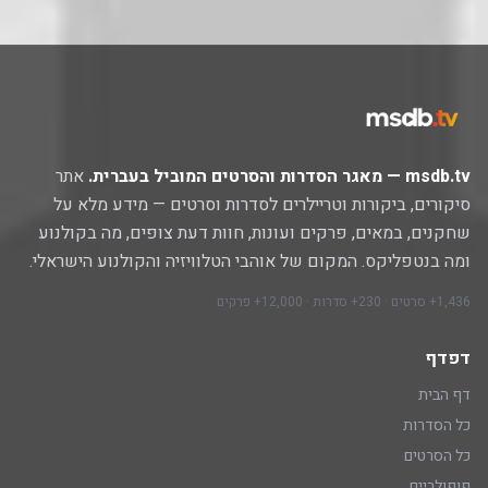
msdb.tv — מאגר הסדרות והסרטים המוביל בעברית.
אתר
סיקורים, ביקורות וטריילרים לסדרות וסרטים — מידע מלא על
שחקנים, במאים, פרקים ועונות, חוות דעת צופים, מה בקולנוע
ומה בנטפליקס. המקום של אוהבי הטלוויזיה והקולנוע הישראלי.
1,436+ סרטים · 230+ סדרות · 12,000+ פרקים
דפדף
דף הבית
כל הסדרות
כל הסרטים
פופולריים