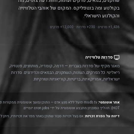
שחקנים, במאים, פרקים ועונות, חוות דעת צופים, מה
בקולנוע ומה בנטפליקס. המקום של אוהבי הטלוויזיה
והקולנוע הישראלי.
1,436+ סרטים · 230+ סדרות · 12,000+ פרקים
סדרות טלוויזיה
מאגר מקיף של סדרות בעברית — דרמה, קומדיה, מותחנים, פנטזיה,
ריאליטי. כל הפרקים, העונות, השחקנים, הבמאים והדירוגים. סדרות
ישראליות, אמריקאיות, בריטיות, קוריאניות וטורקיות.
אתר אוטומטי:
msdb.tv פועל ללא מגע אדם — התוכן נמשך אוטומטית ממקורות פתוחים ורשמיים:
HOT). תהליך הסנכרון מתבצע אוטומטית על ידי cron jobs יומיים.
דיווח על הפרת זכויות:
אם בעל זכויות סבור שתוכן באתר מפר את זכויותיו, ניתן ל