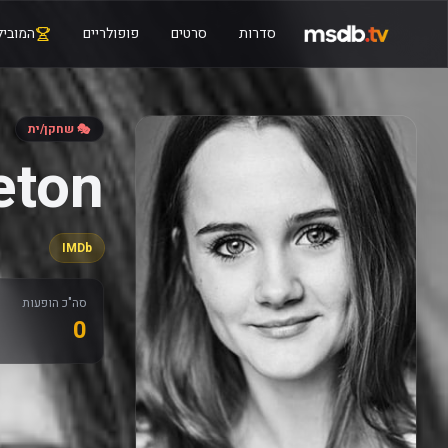
סדרות
סרטים
פופולריים
המוביל
🎭 שחקן/ית
eton
IMDb
סה"כ הופעות
0