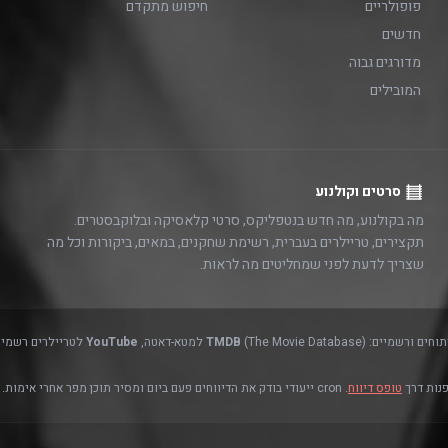
פופולריים
חיפוש מתקדם
חדשים
מדורגים גבוה
המובילים
סרטים וקולנוע
מה בקולנוע, מה חדש בנטפליקס, סרטי קלאסיקה ובלוקבסטרים.
תקצירים, טריילרים בעברית, רשימת שחקנים, במאים, ביקורות וכל מה
שצריך לדעת לפני שמחליטים מה לראות.
(The Movie Database) למטא-דאטה,
TMDB
YouTube
לטריילרים רשמיים
פנות דרך
טופס דיווח
. cron ייעודי בודק את הדיווחים פעם ביום ומסיר תוכן מפר אחרי אימות.