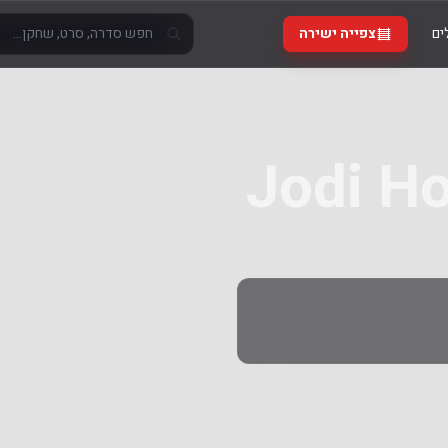
ים
צפייה ישירה
Jodi H