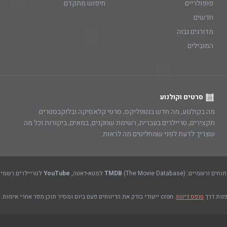
פופולריים
חיפוש מתקדם
חדשים
מדורגים גבוה
המובילים
סרטים וקולנוע
מה בקולנוע, מה חדש בנטפליקס, סרטי קלאסיקה ובלוקבסטרים.
תקצירים, טריילרים בעברית, רשימת שחקנים, במאים, ביקורות וכל מה
שצריך לדעת לפני שמחליטים מה לראות.
(The Movie Database) למטא-דאטה,
TMDB
YouTube
לטריילרים רשמיים
פנות דרך
טופס דיווח
. cron ייעודי בודק את הדיווחים פעם ביום ומסיר תוכן מפר אחרי אימות.