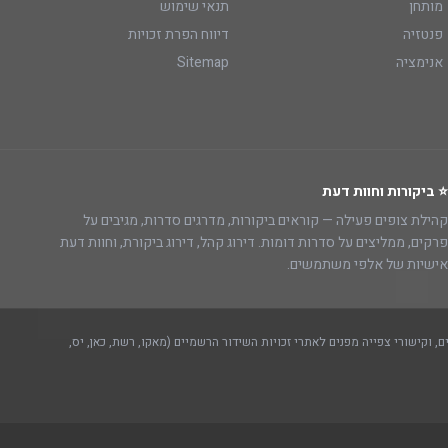
מותחן
תנאי שימוש
פנטזיה
דיווח הפרת זכויות
אנימציה
Sitemap
⭐ ביקורות וחוות דעת
קהילת צופים פעילה — קוראים ביקורות, מדרגים סדרות, מגיבים על
פרקים, ממליצים על סדרות דומות. דירוג קהל, דירוג ביקורת, וחוות דעת
אישיות של אלפי משתמשים.
, וקישורי צפייה מפנים לאתרי זכויות השידור הרשמיים (מאקו, רשת, כאן, יס,