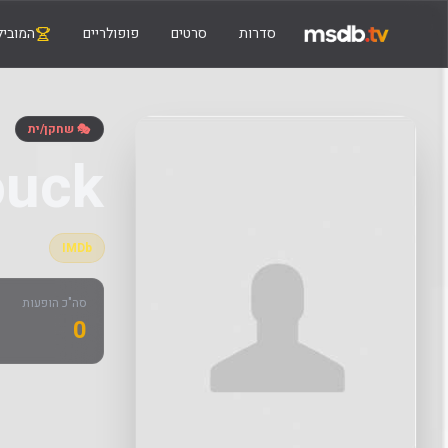
סדרות
סרטים
פופולריים
המוביל
🎭 שחקן/ית
ouck
IMDb
סה"כ הופעות
0