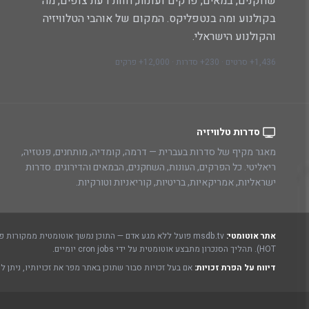
שחקנים, במאים, פרקים ועונות, חוות דעת צופים, מה
בקולנוע ומה בנטפליקס. המקום של אוהבי הטלוויזיה
והקולנוע הישראלי.
1,436+ סרטים · 230+ סדרות · 12,000+ פרקים
סדרות טלוויזיה
מאגר מקיף של סדרות בעברית — דרמה, קומדיה, מותחנים, פנטזיה,
ריאליטי. כל הפרקים, העונות, השחקנים, הבמאים והדירוגים. סדרות
ישראליות, אמריקאיות, בריטיות, קוריאניות וטורקיות.
אתר אוטומטי:
msdb.tv פועל ללא מגע אדם — התוכן נמשך אוטומטית ממקורות פתוחים ורשמיים:
HOT). תהליך הסנכרון מתבצע אוטומטית על ידי cron jobs יומיים.
דיווח על הפרת זכויות:
אם בעל זכויות סבור שתוכן באתר מפר את זכויותיו, ניתן ל