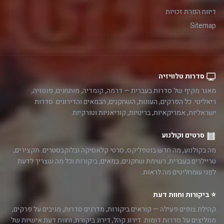
דיווח הפרת זכויות
Sitemap
סדרות טלוויזיה
מאגר מקיף של סדרות בעברית — דרמה, קומדיה, מותחנים, פנטזיה,
ריאליטי. כל הפרקים, העונות, השחקנים, הבמאים והדירוגים. סדרות
ישראליות, אמריקאיות, בריטיות, קוריאניות וטורקיות.
סרטים וקולנוע
מה בקולנוע, מה חדש בנטפליקס, סרטי קלאסיקה ובלוקבסטרים. תקצירים,
טריילרים בעברית, רשימת שחקנים, במאים, ביקורות וכל מה שצריך לדעת
לפני שמחליטים מה לראות.
⭐ ביקורות וחוות דעת
קהילת צופים פעילה — קוראים ביקורות, מדרגים סדרות, מגיבים על פרקים,
ממליצים על סדרות דומות. דירוג קהל, דירוג ביקורת, וחוות דעת אישיות של