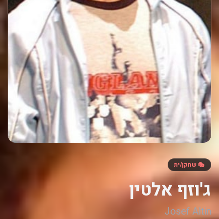
🎭 שחקן/ית
ג'וזף אלטין
Josef Altin