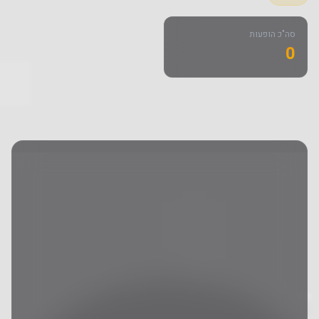
סה"כ הופעות
0