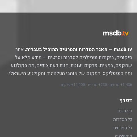
msdb.tv — מאגר הסדרות והסרטים המוביל בעברית.
אתר
סיקורים, ביקורות וטריילרים לסדרות וסרטים — מידע מלא על
שחקנים, במאים, פרקים ועונות, חוות דעת צופים, מה בקולנוע
ומה בנטפליקס. המקום של אוהבי הטלוויזיה והקולנוע הישראלי.
1,436+ סרטים · 230+ סדרות · 12,000+ פרקים
דפדף
דף הבית
כל הסדרות
כל הסרטים
פופולריים