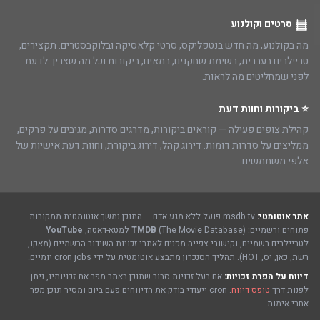
סרטים וקולנוע
מה בקולנוע, מה חדש בנטפליקס, סרטי קלאסיקה ובלוקבסטרים. תקצירים,
טריילרים בעברית, רשימת שחקנים, במאים, ביקורות וכל מה שצריך לדעת
לפני שמחליטים מה לראות.
⭐ ביקורות וחוות דעת
קהילת צופים פעילה — קוראים ביקורות, מדרגים סדרות, מגיבים על פרקים,
ממליצים על סדרות דומות. דירוג קהל, דירוג ביקורת, וחוות דעת אישיות של
אלפי משתמשים.
אתר אוטומטי:
msdb.tv פועל ללא מגע אדם — התוכן נמשך אוטומטית ממקורות
פתוחים ורשמיים:
(The Movie Database) למטא-דאטה,
TMDB
YouTube
לטריילרים רשמיים, וקישורי צפייה מפנים לאתרי זכויות השידור הרשמיים (מאקו,
רשת, כאן, יס, HOT). תהליך הסנכרון מתבצע אוטומטית על ידי cron jobs יומיים.
דיווח על הפרת זכויות:
אם בעל זכויות סבור שתוכן באתר מפר את זכויותיו, ניתן
לפנות דרך
טופס דיווח
. cron ייעודי בודק את הדיווחים פעם ביום ומסיר תוכן מפר
אחרי אימות.