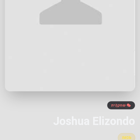
🎭 שחקן/ית
Joshua Elizondo
IMDb