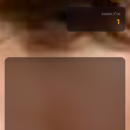
סה"כ הופעות
1