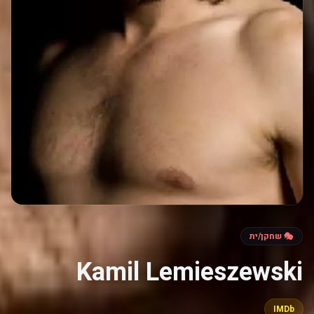
🎭 שחקן/ית
Kamil Lemieszewski
IMDb