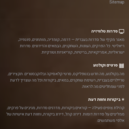
Sitemap
סדרות טלוויזיה
מאגר מקיף של סדרות בעברית — דרמה, קומדיה, מותחנים, פנטזיה,
ריאליטי. כל הפרקים, העונות, השחקנים, הבמאים והדירוגים. סדרות
ישראליות, אמריקאיות, בריטיות, קוריאניות וטורקיות.
סרטים וקולנוע
מה בקולנוע, מה חדש בנטפליקס, סרטי קלאסיקה ובלוקבסטרים. תקצירים,
טריילרים בעברית, רשימת שחקנים, במאים, ביקורות וכל מה שצריך לדעת
לפני שמחליטים מה לראות.
⭐ ביקורות וחוות דעת
קהילת צופים פעילה — קוראים ביקורות, מדרגים סדרות, מגיבים על פרקים,
ממליצים על סדרות דומות. דירוג קהל, דירוג ביקורת, וחוות דעת אישיות של
אלפי משתמשים.