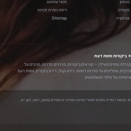
מותחן
תנאי שימוש
פנטזיה
דיווח הפרת זכויות
אנימציה
Sitemap
⭐ ביקורות וחוות דעת
קהילת צופים פעילה — קוראים ביקורות, מדרגים סדרות, מגיבים על
פרקים, ממליצים על סדרות דומות. דירוג קהל, דירוג ביקורת, וחוות דעת
אישיות של אלפי משתמשים.
, וקישורי צפייה מפנים לאתרי זכויות השידור הרשמיים (מאקו, רשת, כאן, יס,