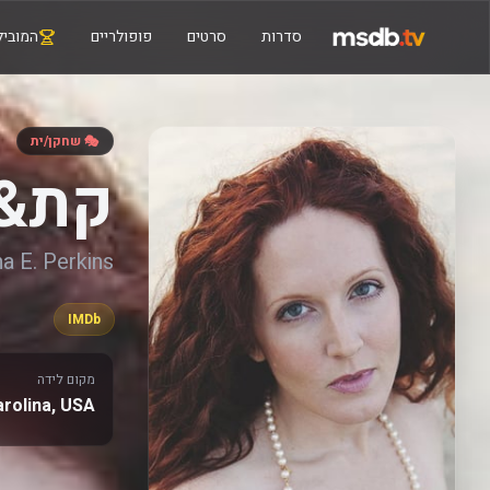
סדרות
סרטים
פופולריים
המוביל
🎭 שחקן/ית
קת&amp;#039;רינה א. פרקי
na E. Perkins
IMDb
מקום לידה
arolina, USA