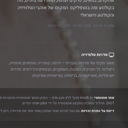
שחקנים, במאים, פרקים ועונות, חוות דעת צופים, מה
בקולנוע ומה בנטפליקס. המקום של אוהבי הטלוויזיה
והקולנוע הישראלי.
1,436+ סרטים · 230+ סדרות · 12,000+ פרקים
סדרות טלוויזיה
מאגר מקיף של סדרות בעברית — דרמה, קומדיה, מותחנים, פנטזיה,
ריאליטי. כל הפרקים, העונות, השחקנים, הבמאים והדירוגים. סדרות
ישראליות, אמריקאיות, בריטיות, קוריאניות וטורקיות.
אתר אוטומטי:
msdb.tv פועל ללא מגע אדם — התוכן נמשך אוטומטית ממקורות פתוחים ורשמיים:
HOT). תהליך הסנכרון מתבצע אוטומטית על ידי cron jobs יומיים.
דיווח על הפרת זכויות:
אם בעל זכויות סבור שתוכן באתר מפר את זכויותיו, ניתן ל