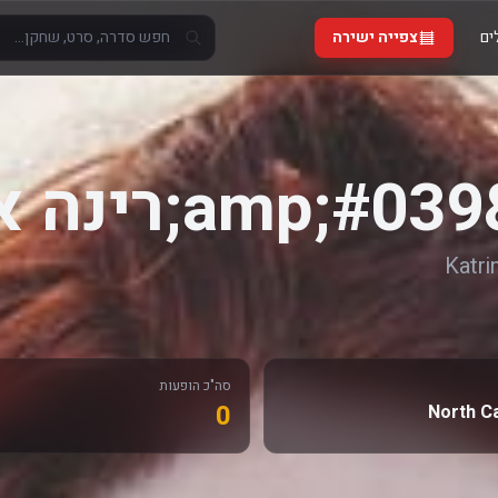
ים
צפייה ישירה
נס
Katri
סה"כ הופעות
0
North C