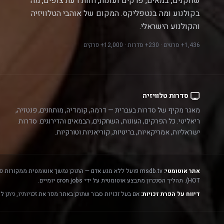
שחקנים, במאים, פרקים ועונות, חוות דעת צופים, מה
בקולנוע ומה בנטפליקס. המקום של אוהבי הטלוויזיה
והקולנוע הישראלי.
1,436+ סרטים · 230+ סדרות · 12,000+ פרקים
סדרות טלוויזיה
מאגר מקיף של סדרות בעברית — דרמה, קומדיה, מותחנים, פנטזיה,
ריאליטי. כל הפרקים, העונות, השחקנים, הבמאים והדירוגים. סדרות
ישראליות, אמריקאיות, בריטיות, קוריאניות וטורקיות.
אתר אוטומטי:
msdb.tv פועל ללא מגע אדם — התוכן נמשך אוטומטית ממקורות פתוחים ורשמיים:
HOT). תהליך הסנכרון מתבצע אוטומטית על ידי cron jobs יומיים.
דיווח על הפרת זכויות:
אם בעל זכויות סבור שתוכן באתר מפר את זכויותיו, ניתן ל