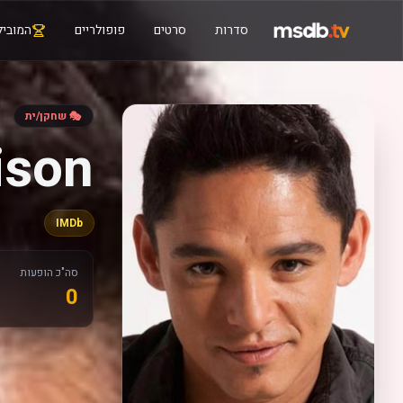
סדרות
סרטים
פופולריים
המוביל
🎭 שחקן/ית
ison
IMDb
סה"כ הופעות
0