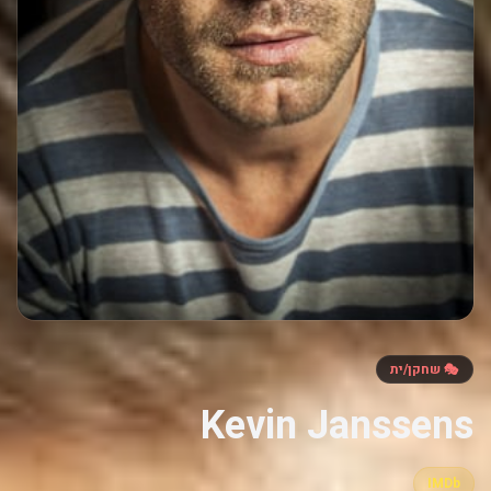
🎭 שחקן/ית
Kevin Janssens
IMDb