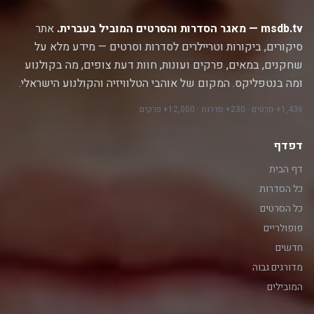
msdb.tv — מאגר הסדרות והסרטים המוביל בעברית.
אתר
סיקורים, ביקורות וטריילרים לסדרות וסרטים — מידע מלא על
שחקנים, במאים, פרקים ועונות, חוות דעת צופים, מה בקולנוע
ומה בנטפליקס. המקום של אוהבי הטלוויזיה והקולנוע הישראלי.
1,436+ סרטים · 230+ סדרות · 12,000+ פרקים
דפדף
דף הבית
כל הסדרות
כל הסרטים
פופולריים
חדשים
מדורגים גבוה
המובילים