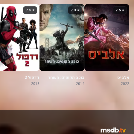
⭐ 7.5
⭐ 7.3
⭐ 7.5
אלביס
כוכב הקופים: השחר
דדפול 2
2018
2014
2022