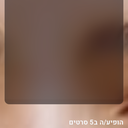
הופיע/ה ב5 סרטים