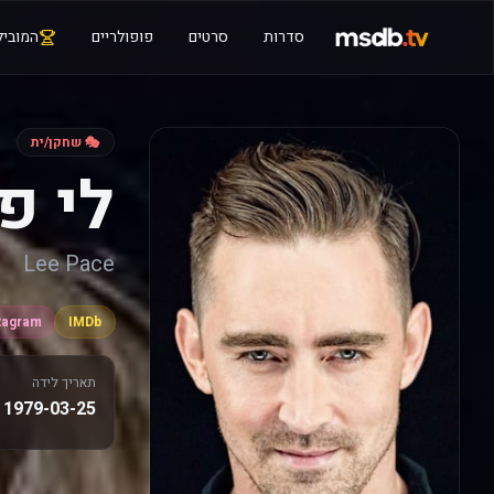
סדרות
סרטים
פופולריים
המוביל
🎭 שחקן/ית
לי פ
Lee Pace
tagram
IMDb
תאריך לידה
1979-03-25