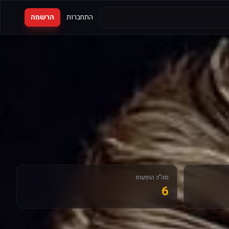
התחברות
הרשמה
סה"כ הופעות
6