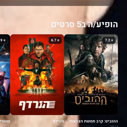
הופיע/ה ב5 סרטים
⭐ 7.9
⭐ 6.7
⭐ 7.2
ההוביט: קרב חמשת הצבאות
הנרדף
שומרי