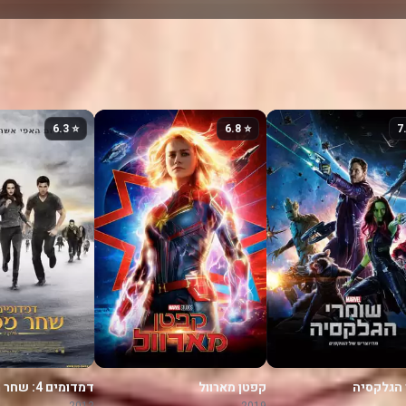
⭐ 6.3
⭐ 6.8
 הגלקסיה
קפטן מארוול
דמדומים 4
2