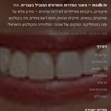
msdb.tv — מאגר הסדרות והסרטים המוביל בעברית.
אתר
סיקורים, ביקורות וטריילרים לסדרות וסרטים — מידע מלא על
שחקנים, במאים, פרקים ועונות, חוות דעת צופים, מה בקולנוע
ומה בנטפליקס. המקום של אוהבי הטלוויזיה והקולנוע הישראלי.
1,436+ סרטים · 230+ סדרות · 12,000+ פרקים
דפדף
דף הבית
כל הסדרות
כל הסרטים
פופולריים
חדשים
מדורגים גבוה
המובילים
צפייה ישירה