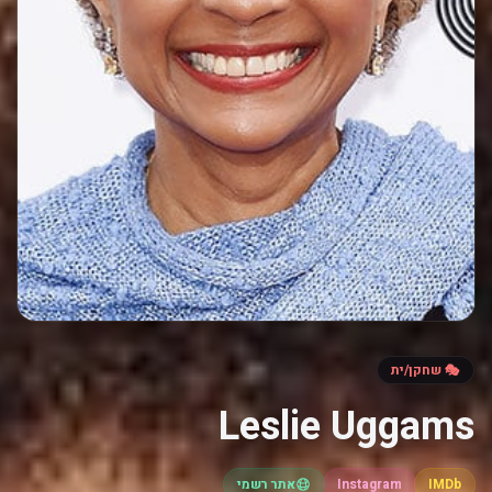
🎭 שחקן/ית
Leslie Uggams
IMDb
Instagram
אתר רשמי