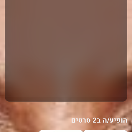
הופיע/ה ב2 סרטים