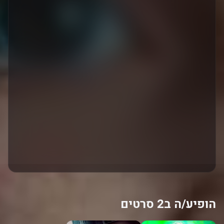
הופיע/ה ב2 סרטים