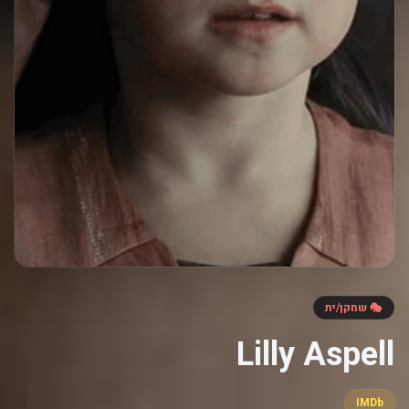
🎭 שחקן/ית
Lilly Aspell
IMDb