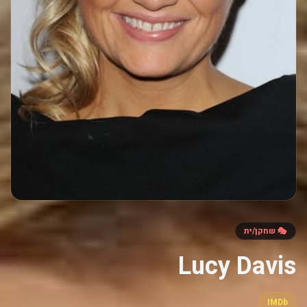
🎭 שחקן/ית
Lucy Davis
IMDb