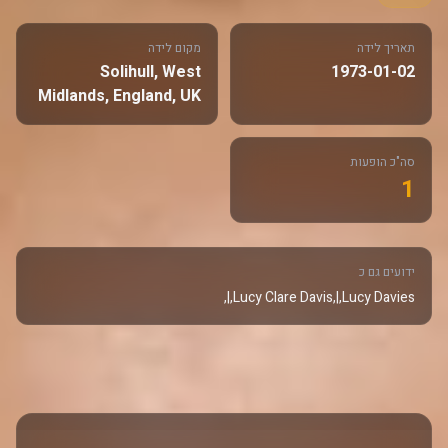
תאריך לידה
מקום לידה
Solihull, West
1973-01-02
Midlands, England, UK
סה"כ הופעות
1
ידועים גם כ
Lucy Clare Davis,|,Lucy Davies,|,