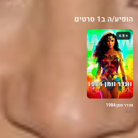
הופיע/ה ב1 סרטים
⭐ 6.8
וונדר וומן 1984
2020