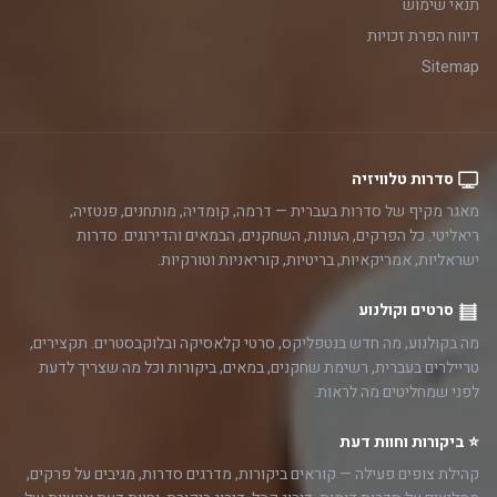
תנאי שימוש
דיווח הפרת זכויות
Sitemap
סדרות טלוויזיה
מאגר מקיף של סדרות בעברית — דרמה, קומדיה, מותחנים, פנטזיה,
ריאליטי. כל הפרקים, העונות, השחקנים, הבמאים והדירוגים. סדרות
ישראליות, אמריקאיות, בריטיות, קוריאניות וטורקיות.
סרטים וקולנוע
מה בקולנוע, מה חדש בנטפליקס, סרטי קלאסיקה ובלוקבסטרים. תקצירים,
טריילרים בעברית, רשימת שחקנים, במאים, ביקורות וכל מה שצריך לדעת
לפני שמחליטים מה לראות.
⭐ ביקורות וחוות דעת
קהילת צופים פעילה — קוראים ביקורות, מדרגים סדרות, מגיבים על פרקים,