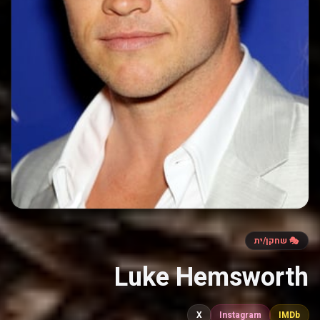
🎭 שחקן/ית
Luke Hemsworth
X
Instagram
IMDb