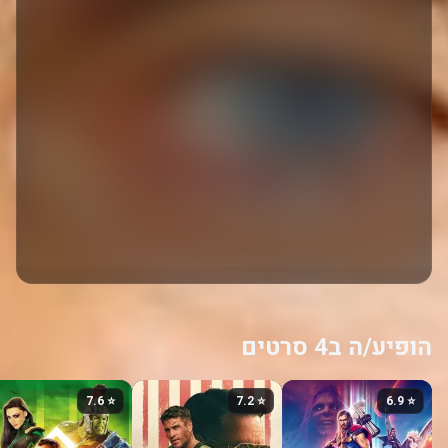
הופיע/ה ב4 סרטים
⭐ 7.6
⭐ 7.2
⭐ 6.9