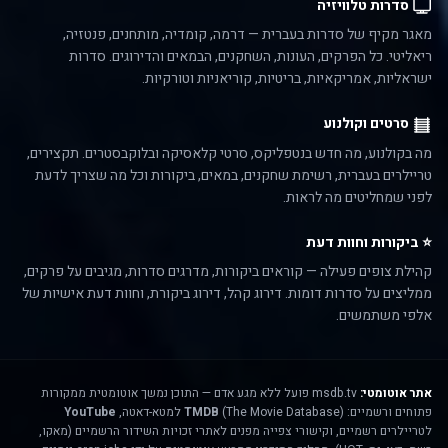
סדרות טלוויזיה
מאגר מקיף של סדרות בעברית — דרמה, קומדיה, מותחנים, פנטזיה,
ריאליטי. כל הפרקים, העונות, השחקנים, הבמאים והדירוגים. סדרות
ישראליות, אמריקאיות, בריטיות, קוריאניות וטורקיות.
סרטים וקולנוע
מה בקולנוע, מה חדש בנטפליקס, סרטי קלאסיקה ובלוקבסטרים. תקצירים,
טריילרים בעברית, רשימת שחקנים, במאים, ביקורות וכל מה שצריך לדעת
לפני שמחליטים מה לראות.
⭐ ביקורות וחוות דעת
קהילת צופים פעילה — קוראים ביקורות, מדרגים סדרות, מגיבים על פרקים,
ממליצים על סדרות דומות. דירוג קהל, דירוג ביקורת, וחוות דעת אישיות של
אלפי משתמשים.
אתר אוטומטי:
msdb.tv פועל ללא מגע אדם — התוכן נמשך אוטומטית ממקורות
פתוחים ורשמיים:
(The Movie Database) למטא-דאטה,
TMDB
YouTube
לטריילרים רשמיים, וקישורי צפייה מפנים לאתרי זכויות השידור הרשמיים (מאקו,