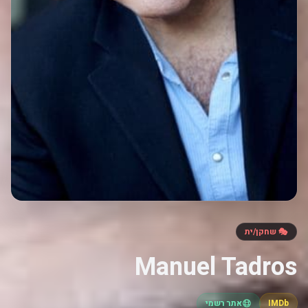
🎭 שחקן/ית
Manuel Tadros
IMDb
אתר רשמי