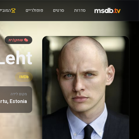
סדרות
סרטים
פופולריים
המוביל
🎭 שחקן/ית
Leht
IMDb
מקום לידה
rtu, Estonia