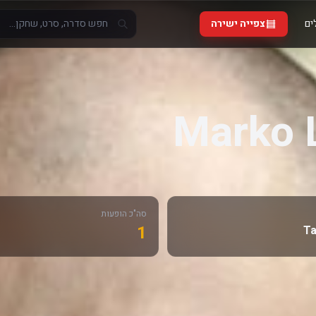
ים
צפייה ישירה
Marko 
סה"כ הופעות
1
Ta