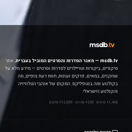
msdb.tv — מאגר הסדרות והסרטים המוביל בעברית.
אתר
סיקורים, ביקורות וטריילרים לסדרות וסרטים — מידע מלא על
שחקנים, במאים, פרקים ועונות, חוות דעת צופים, מה
בקולנוע ומה בנטפליקס. המקום של אוהבי הטלוויזיה
והקולנוע הישראלי.
1,436+ סרטים · 230+ סדרות · 12,000+ פרקים