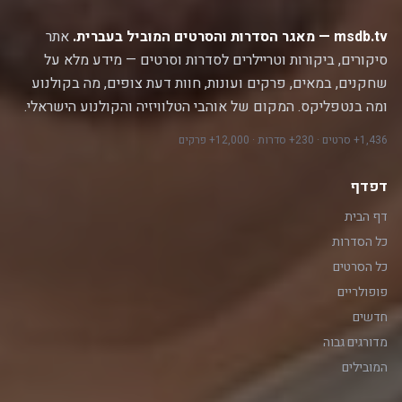
msdb.tv — מאגר הסדרות והסרטים המוביל בעברית.
אתר
סיקורים, ביקורות וטריילרים לסדרות וסרטים — מידע מלא על
שחקנים, במאים, פרקים ועונות, חוות דעת צופים, מה בקולנוע
ומה בנטפליקס. המקום של אוהבי הטלוויזיה והקולנוע הישראלי.
1,436+ סרטים · 230+ סדרות · 12,000+ פרקים
דפדף
דף הבית
כל הסדרות
כל הסרטים
פופולריים
חדשים
מדורגים גבוה
המובילים