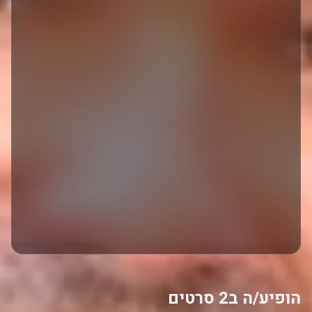
הופיע/ה ב2 סרטים