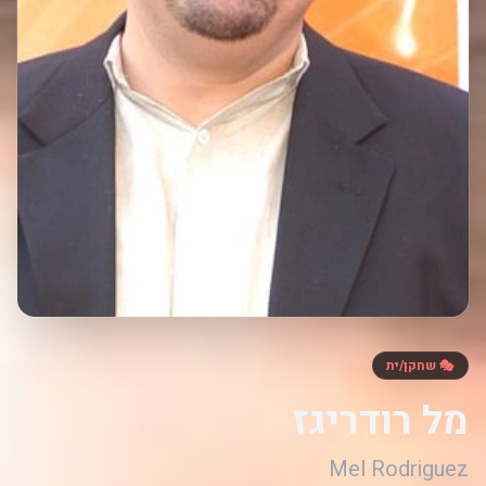
🎭 שחקן/ית
מל רודריגז
Mel Rodriguez