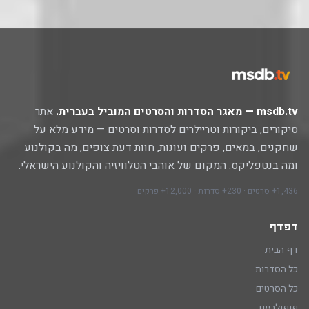
msdb.tv — מאגר הסדרות והסרטים המוביל בעברית.
אתר
סיקורים, ביקורות וטריילרים לסדרות וסרטים — מידע מלא על
שחקנים, במאים, פרקים ועונות, חוות דעת צופים, מה בקולנוע
ומה בנטפליקס. המקום של אוהבי הטלוויזיה והקולנוע הישראלי.
1,436+ סרטים · 230+ סדרות · 12,000+ פרקים
דפדף
דף הבית
כל הסדרות
כל הסרטים
פופולריים