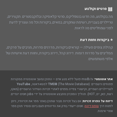
סרטים וקולנוע
מה בקולנוע, מה חדש בנטפליקס, סרטי קלאסיקה ובלוקבסטרים. תקצירים,
טריילרים בעברית, רשימת שחקנים, במאים, ביקורות וכל מה שצריך לדעת
לפני שמחליטים מה לראות.
⭐ ביקורות וחוות דעת
קהילת צופים פעילה — קוראים ביקורות, מדרגים סדרות, מגיבים על פרקים,
ממליצים על סדרות דומות. דירוג קהל, דירוג ביקורת, וחוות דעת אישיות של
אלפי משתמשים.
אתר אוטומטי:
msdb.tv פועל ללא מגע אדם — התוכן נמשך אוטומטית ממקורות
פתוחים ורשמיים:
(The Movie Database) למטא-דאטה,
TMDB
YouTube
לטריילרים רשמיים, וקישורי צפייה מפנים לאתרי זכויות השידור הרשמיים (מאקו,
רשת, כאן, יס, HOT). תהליך הסנכרון מתבצע אוטומטית על ידי cron jobs יומיים.
דיווח על הפרת זכויות:
אם בעל זכויות סבור שתוכן באתר מפר את זכויותיו, ניתן
לפנות דרך
טופס דיווח
. cron ייעודי בודק את הדיווחים פעם ביום ומסיר תוכן מפר
אחרי אימות.