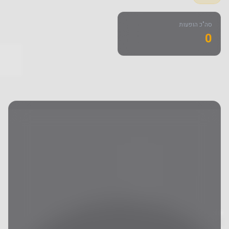
סה"כ הופעות
0