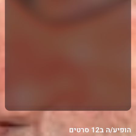
הופיע/ה ב12 סרטים