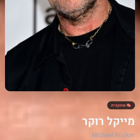
🎭 שחקן/ית
מייקל רוקר
Michael Rooker