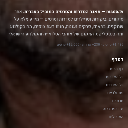
msdb.tv — מאגר הסדרות והסרטים המוביל בעברית.
אתר
סיקורים, ביקורות וטריילרים לסדרות וסרטים — מידע מלא על
שחקנים, במאים, פרקים ועונות, חוות דעת צופים, מה בקולנוע
ומה בנטפליקס. המקום של אוהבי הטלוויזיה והקולנוע הישראלי.
1,436+ סרטים · 230+ סדרות · 12,000+ פרקים
דפדף
דף הבית
כל הסדרות
כל הסרטים
פופולריים
חדשים
מדורגים גבוה
המובילים