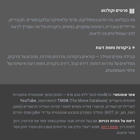
סרטים וקולנוע
מה בקולנוע, מה חדש בנטפליקס, סרטי קלאסיקה ובלוקבסטרים. תקצירים,
טריילרים בעברית, רשימת שחקנים, במאים, ביקורות וכל מה שצריך לדעת
לפני שמחליטים מה לראות.
⭐ ביקורות וחוות דעת
קהילת צופים פעילה — קוראים ביקורות, מדרגים סדרות, מגיבים על פרקים,
ממליצים על סדרות דומות. דירוג קהל, דירוג ביקורת, וחוות דעת אישיות של
אלפי משתמשים.
אתר אוטומטי:
msdb.tv פועל ללא מגע אדם — התוכן נמשך אוטומטית ממקורות
פתוחים ורשמיים:
(The Movie Database) למטא-דאטה,
TMDB
YouTube
לטריילרים רשמיים, וקישורי צפייה מפנים לאתרי זכויות השידור הרשמיים (מאקו,
רשת, כאן, יס, HOT). תהליך הסנכרון מתבצע אוטומטית על ידי cron jobs יומיים.
דיווח על הפרת זכויות:
אם בעל זכויות סבור שתוכן באתר מפר את זכויותיו, ניתן
לפנות דרך
טופס דיווח
. cron ייעודי בודק את הדיווחים פעם ביום ומסיר תוכן מפר
אחרי אימות.