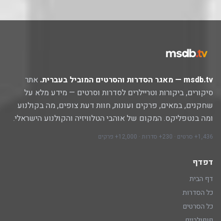
msdb.tv — מאגר הסדרות והסרטים המוביל בעברית.
אתר
סיקורים, ביקורות וטריילרים לסדרות וסרטים — מידע מלא על
שחקנים, במאים, פרקים ועונות, חוות דעת צופים, מה בקולנוע
ומה בנטפליקס. המקום של אוהבי הטלוויזיה והקולנוע הישראלי.
1,436+ סרטים · 230+ סדרות · 12,000+ פרקים
דפדף
דף הבית
כל הסדרות
כל הסרטים
פופולריים