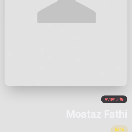
🎭 שחקן/ית
Moataz Fathi
IMDb