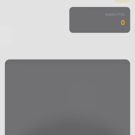
סה"כ הופעות
0