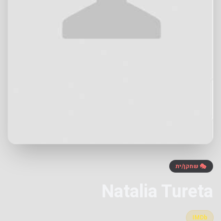
🎭 שחקן/ית
Natalia Tureta
IMDb