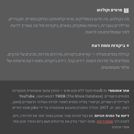
סרטים וקולנוע
מה בקולנוע, מה חדש בנטפליקס, סרטי קלאסיקה ובלוקבסטרים. תקצירים,
טריילרים בעברית, רשימת שחקנים, במאים, ביקורות וכל מה שצריך לדעת
לפני שמחליטים מה לראות.
⭐ ביקורות וחוות דעת
קהילת צופים פעילה — קוראים ביקורות, מדרגים סדרות, מגיבים על פרקים,
ממליצים על סדרות דומות. דירוג קהל, דירוג ביקורת, וחוות דעת אישיות של
אלפי משתמשים.
אתר אוטומטי:
msdb.tv פועל ללא מגע אדם — התוכן נמשך אוטומטית ממקורות
פתוחים ורשמיים:
(The Movie Database) למטא-דאטה,
TMDB
YouTube
לטריילרים רשמיים, וקישורי צפייה מפנים לאתרי זכויות השידור הרשמיים (מאקו,
רשת, כאן, יס, HOT). תהליך הסנכרון מתבצע אוטומטית על ידי cron jobs יומיים.
דיווח על הפרת זכויות:
אם בעל זכויות סבור שתוכן באתר מפר את זכויותיו, ניתן
לפנות דרך
טופס דיווח
. cron ייעודי בודק את הדיווחים פעם ביום ומסיר תוכן מפר
אחרי אימות.