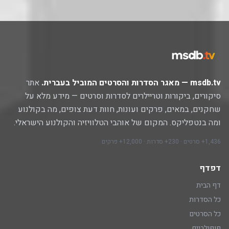
msdb.tv — מאגר הסדרות והסרטים המוביל בעברית.
אתר
סיקורים, ביקורות וטריילרים לסדרות וסרטים — מידע מלא על
שחקנים, במאים, פרקים ועונות, חוות דעת צופים, מה בקולנוע
ומה בנטפליקס. המקום של אוהבי הטלוויזיה והקולנוע הישראלי.
1,436+ סרטים · 230+ סדרות · 12,000+ פרקים
דפדף
דף הבית
כל הסדרות
כל הסרטים
פופולריים