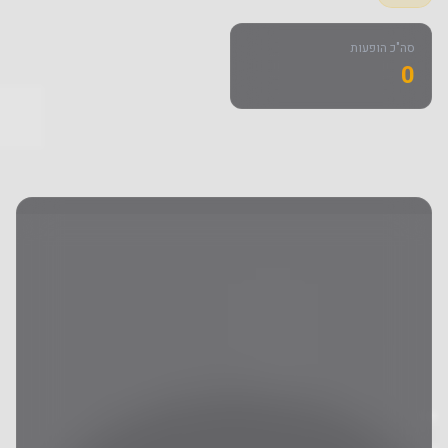
סה"כ הופעות
0