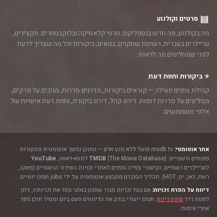
סרטים וקולנוע
מה בקולנוע, מה חדש בנטפליקס, סרטי קלאסיקה ובלוקבסטרים. תקצירים,
טריילרים בעברית, רשימת שחקנים, במאים, ביקורות וכל מה שצריך לדעת
לפני שמחליטים מה לראות.
⭐ ביקורות וחוות דעת
קהילת צופים פעילה — קוראים ביקורות, מדרגים סדרות, מגיבים על פרקים,
ממליצים על סדרות דומות. דירוג קהל, דירוג ביקורת, וחוות דעת אישיות של
אלפי משתמשים.
אתר אוטומטי:
msdb.tv פועל ללא מגע אדם — התוכן נמשך אוטומטית ממקורות
פתוחים ורשמיים:
(The Movie Database) למטא-דאטה,
TMDB
YouTube
לטריילרים רשמיים, וקישורי צפייה מפנים לאתרי זכויות השידור הרשמיים (מאקו,
רשת, כאן, יס, HOT). תהליך הסנכרון מתבצע אוטומטית על ידי cron jobs יומיים.
דיווח על הפרת זכויות:
אם בעל זכויות סבור שתוכן באתר מפר את זכויותיו, ניתן
לפנות דרך
טופס דיווח
. cron ייעודי בודק את הדיווחים פעם ביום ומסיר תוכן מפר
אחרי אימות.