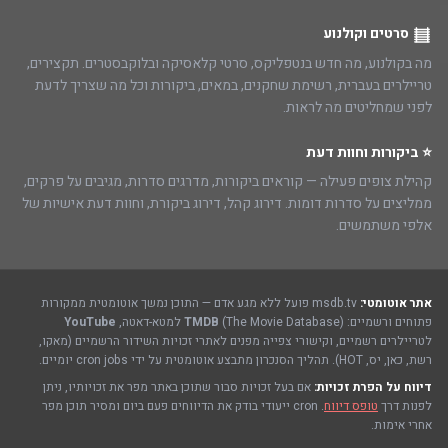
סרטים וקולנוע
מה בקולנוע, מה חדש בנטפליקס, סרטי קלאסיקה ובלוקבסטרים. תקצירים,
טריילרים בעברית, רשימת שחקנים, במאים, ביקורות וכל מה שצריך לדעת
לפני שמחליטים מה לראות.
⭐ ביקורות וחוות דעת
קהילת צופים פעילה — קוראים ביקורות, מדרגים סדרות, מגיבים על פרקים,
ממליצים על סדרות דומות. דירוג קהל, דירוג ביקורת, וחוות דעת אישיות של
אלפי משתמשים.
אתר אוטומטי:
msdb.tv פועל ללא מגע אדם — התוכן נמשך אוטומטית ממקורות
פתוחים ורשמיים:
(The Movie Database) למטא-דאטה,
TMDB
YouTube
לטריילרים רשמיים, וקישורי צפייה מפנים לאתרי זכויות השידור הרשמיים (מאקו,
רשת, כאן, יס, HOT). תהליך הסנכרון מתבצע אוטומטית על ידי cron jobs יומיים.
דיווח על הפרת זכויות:
אם בעל זכויות סבור שתוכן באתר מפר את זכויותיו, ניתן
לפנות דרך
טופס דיווח
. cron ייעודי בודק את הדיווחים פעם ביום ומסיר תוכן מפר
אחרי אימות.