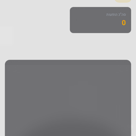
סה"כ הופעות
0