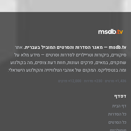
msdb.tv — מאגר הסדרות והסרטים המוביל בעברית.
אתר
סיקורים, ביקורות וטריילרים לסדרות וסרטים — מידע מלא על
שחקנים, במאים, פרקים ועונות, חוות דעת צופים, מה בקולנוע
ומה בנטפליקס. המקום של אוהבי הטלוויזיה והקולנוע הישראלי.
1,436+ סרטים · 230+ סדרות · 12,000+ פרקים
דפדף
דף הבית
כל הסדרות
כל הסרטים
פופולריים