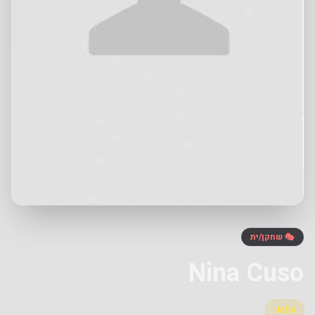
🎭 שחקן/ית
Nina Cuso
IMDb