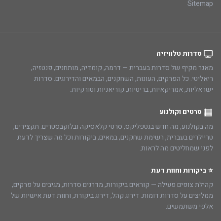
Sitemap
סדרות טלוויזיה
מאגר מקיף של סדרות בעברית — דרמה, קומדיה, מותחנים, פנטזיה,
ריאליטי. כל הפרקים, העונות, השחקנים, הבמאים והדירוגים. סדרות
ישראליות, אמריקאיות, בריטיות, קוריאניות וטורקיות.
סרטים וקולנוע
מה בקולנוע, מה חדש בנטפליקס, סרטי קלאסיקה ובלוקבסטרים. תקצירים,
טריילרים בעברית, רשימת שחקנים, במאים, ביקורות וכל מה שצריך לדעת
לפני שמחליטים מה לראות.
⭐ ביקורות וחוות דעת
קהילת צופים פעילה — קוראים ביקורות, מדרגים סדרות, מגיבים על פרקים,
ממליצים על סדרות דומות. דירוג קהל, דירוג ביקורת, וחוות דעת אישיות של
אלפי משתמשים.