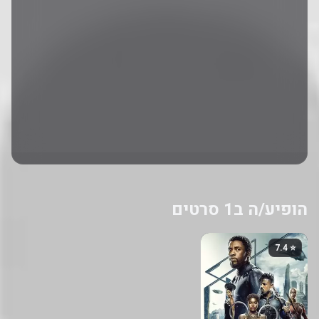
הופיע/ה ב1 סרטים
⭐ 7.4