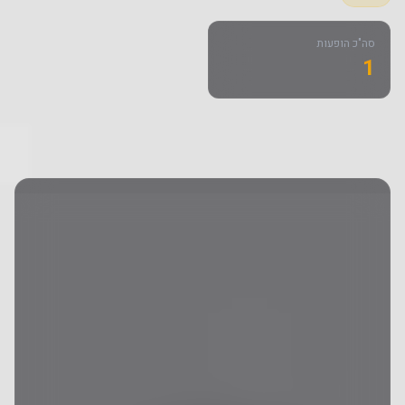
סה"כ הופעות
1