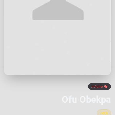
🎭 שחקן/ית
Ofu Obekpa
IMDb