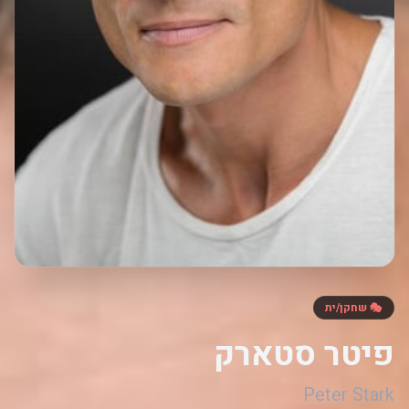
🎭 שחקן/ית
פיטר סטארק
Peter Stark