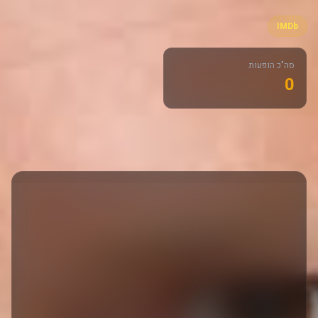
IMDb
סה"כ הופעות
0