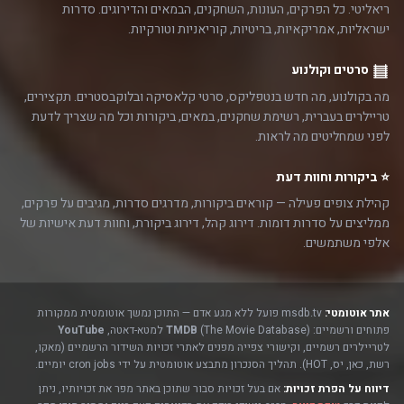
ריאליטי. כל הפרקים, העונות, השחקנים, הבמאים והדירוגים. סדרות
ישראליות, אמריקאיות, בריטיות, קוריאניות וטורקיות.
סרטים וקולנוע
מה בקולנוע, מה חדש בנטפליקס, סרטי קלאסיקה ובלוקבסטרים. תקצירים,
טריילרים בעברית, רשימת שחקנים, במאים, ביקורות וכל מה שצריך לדעת
לפני שמחליטים מה לראות.
⭐ ביקורות וחוות דעת
קהילת צופים פעילה — קוראים ביקורות, מדרגים סדרות, מגיבים על פרקים,
ממליצים על סדרות דומות. דירוג קהל, דירוג ביקורת, וחוות דעת אישיות של
אלפי משתמשים.
אתר אוטומטי:
msdb.tv פועל ללא מגע אדם — התוכן נמשך אוטומטית ממקורות
פתוחים ורשמיים:
(The Movie Database) למטא-דאטה,
TMDB
YouTube
לטריילרים רשמיים, וקישורי צפייה מפנים לאתרי זכויות השידור הרשמיים (מאקו,
רשת, כאן, יס, HOT). תהליך הסנכרון מתבצע אוטומטית על ידי cron jobs יומיים.
דיווח על הפרת זכויות:
אם בעל זכויות סבור שתוכן באתר מפר את זכויותיו, ניתן