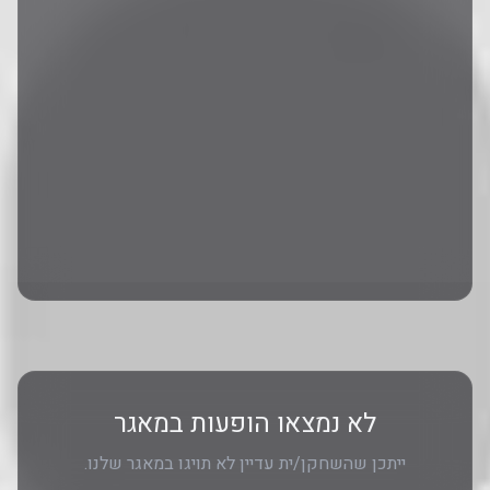
לא נמצאו הופעות במאגר
ייתכן שהשחקן/ית עדיין לא תויגו במאגר שלנו.