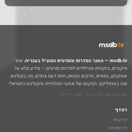
msdb.tv — מאגר הסדרות והסרטים המוביל בעברית.
אתר
סיקורים, ביקורות וטריילרים לסדרות וסרטים — מידע מלא על
שחקנים, במאים, פרקים ועונות, חוות דעת צופים, מה בקולנוע
ומה בנטפליקס. המקום של אוהבי הטלוויזיה והקולנוע הישראלי.
1,436+ סרטים · 230+ סדרות · 12,000+ פרקים
דפדף
דף הבית
כל הסדרות