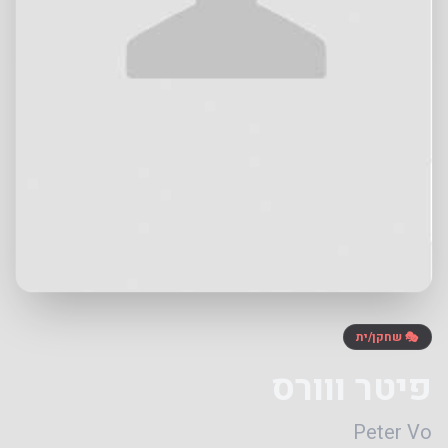
🎭 שחקן/ית
פיטר ווורס
Peter Vo