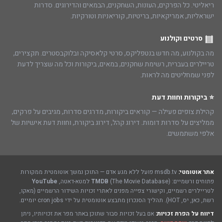
ריאליטי. כל הפרקים, העונות, השחקנים, הבמאים והדירוגים. סדרות
ישראליות, אמריקאיות, בריטיות, קוריאניות וטורקיות.
סרטים וקולנוע
מה בקולנוע, מה חדש בנטפליקס, סרטי קלאסיקה ובלוקבסטרים. תקצירים,
טריילרים בעברית, רשימת שחקנים, במאים, ביקורות וכל מה שצריך לדעת
לפני שמחליטים מה לראות.
⭐ ביקורות וחוות דעת
קהילת צופים פעילה — קוראים ביקורות, מדרגים סדרות, מגיבים על פרקים,
ממליצים על סדרות דומות. דירוג קהל, דירוג ביקורת, וחוות דעת אישיות של
אלפי משתמשים.
אתר אוטומטי:
msdb.tv פועל ללא מגע אדם — התוכן נמשך אוטומטית ממקורות
פתוחים ורשמיים:
(The Movie Database) למטא-דאטה,
TMDB
YouTube
לטריילרים רשמיים, וקישורי צפייה מפנים לאתרי זכויות השידור הרשמיים (מאקו,
רשת, כאן, יס, HOT). תהליך הסנכרון מתבצע אוטומטית על ידי cron jobs יומיים.
דיווח על הפרת זכויות:
אם בעל זכויות סבור שתוכן באתר מפר את זכויותיו, ניתן