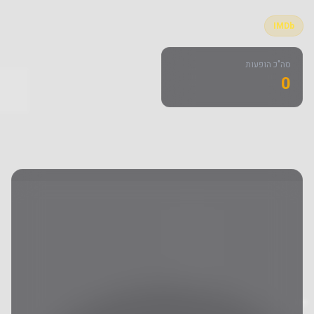
IMDb
סה"כ הופעות
0