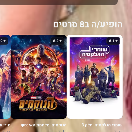
הופיע/ה ב8 סרטים
⭐ 6.9
⭐ 8.2
⭐ 8.1
שומרי הגלקסיה: חלק 3
הנוקמים: מלחמת האינסוף
תור: א
2022
2018
2023