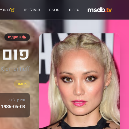
סדרות
סרטים
פופולריים
המוביל
🎭 שחקן/ית
פום 
Klementieff
IMDb
תאריך לידה
1986-05-03