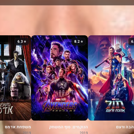
⭐ 6.3
⭐ 8.2
הבה ורעם
הנוקמים: סוף המשחק
משפחת אדמס
2019
2019