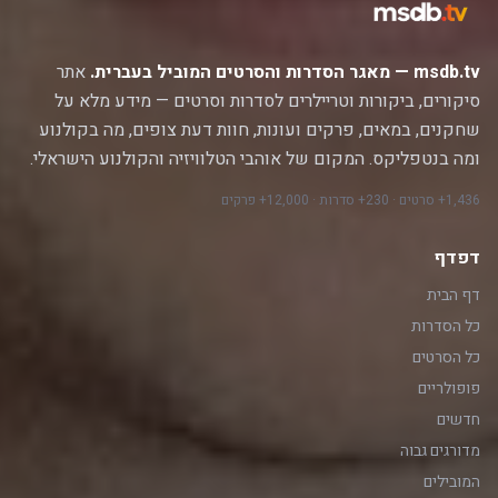
msdb.tv — מאגר הסדרות והסרטים המוביל בעברית.
אתר
סיקורים, ביקורות וטריילרים לסדרות וסרטים — מידע מלא על
שחקנים, במאים, פרקים ועונות, חוות דעת צופים, מה בקולנוע
ומה בנטפליקס. המקום של אוהבי הטלוויזיה והקולנוע הישראלי.
1,436+ סרטים · 230+ סדרות · 12,000+ פרקים
דפדף
דף הבית
כל הסדרות
כל הסרטים
פופולריים
חדשים
מדורגים גבוה
המובילים