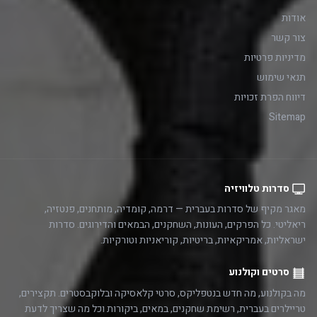
אודות
צור קשר
מדיניות פרטיות
תנאי שימוש
דיווח הפרת זכויות
Sitemap
סדרות טלוויזיה
מאגר מקיף של סדרות בעברית — דרמה, קומדיה, מותחנים, פנטזיה,
ריאליטי. כל הפרקים, העונות, השחקנים, הבמאים והדירוגים. סדרות
ישראליות, אמריקאיות, בריטיות, קוריאניות וטורקיות.
סרטים וקולנוע
מה בקולנוע, מה חדש בנטפליקס, סרטי קלאסיקה ובלוקבסטרים. תקצירים,
טריילרים בעברית, רשימת שחקנים, במאים, ביקורות וכל מה שצריך לדעת