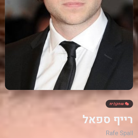
🎭 שחקן/ית
רייף ספאל
Rafe Spall