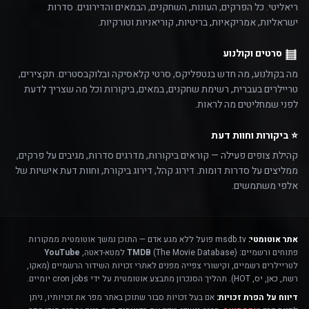
ריאליטי. כל הפרקים, העונות, השחקנים, הבמאים והדירוגים. סדרות
ישראליות, אמריקאיות, בריטיות, קוריאניות וטורקיות.
סרטים וקולנוע
מה בקולנוע, מה חדש בנטפליקס, סרטי קלאסיקה ובלוקבסטרים. תקצירים,
טריילרים בעברית, רשימת שחקנים, במאים, ביקורות וכל מה שצריך לדעת
לפני שמחליטים מה לראות.
⭐ ביקורות וחוות דעת
קהילת צופים פעילה — קוראים ביקורות, מדרגים סדרות, מגיבים על פרקים,
ממליצים על סדרות דומות. דירוג קהל, דירוג ביקורת, וחוות דעת אישיות של
אלפי משתמשים.
אתר אוטומטי:
msdb.tv פועל ללא מגע אדם — התוכן נמשך אוטומטית ממקורות
פתוחים ורשמיים:
(The Movie Database) למטא-דאטה,
TMDB
YouTube
לטריילרים רשמיים, וקישורי צפייה מפנים לאתרי זכויות השידור הרשמיים (מאקו,
רשת, כאן, יס, HOT). תהליך הסנכרון מתבצע אוטומטית על ידי cron jobs יומיים.
דיווח על הפרת זכויות:
אם בעל זכויות סבור שתוכן באתר מפר את זכויותיו, ניתן