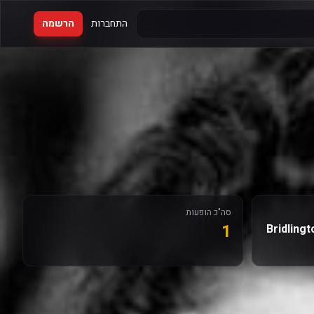
התחברות
הרשמה
סה"כ הופעות
1
Bridlingt