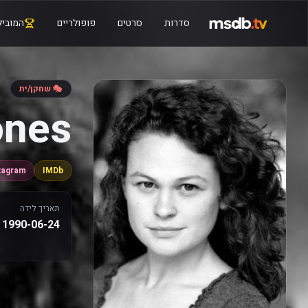
סדרות
סרטים
פופולריים
המוביל
🎭 שחקן/ית
ones
tagram
IMDb
תאריך לידה
1990-06-24