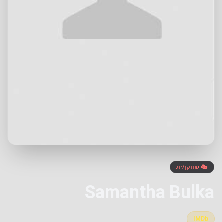
🎭 שחקן/ית
Samantha Bulka
IMDb