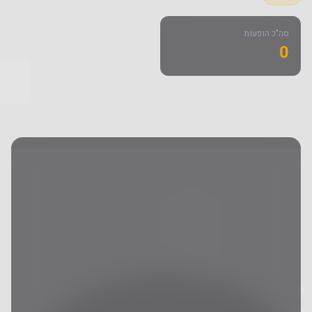
סה"כ הופעות
0