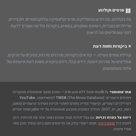
סרטים וקולנוע
מה בקולנוע, מה חדש בנטפליקס, סרטי קלאסיקה ובלוקבסטרים. תקצירים,
טריילרים בעברית, רשימת שחקנים, במאים, ביקורות וכל מה שצריך לדעת
לפני שמחליטים מה לראות.
⭐ ביקורות וחוות דעת
קהילת צופים פעילה — קוראים ביקורות, מדרגים סדרות, מגיבים על פרקים,
ממליצים על סדרות דומות. דירוג קהל, דירוג ביקורת, וחוות דעת אישיות של
אלפי משתמשים.
אתר אוטומטי:
msdb.tv פועל ללא מגע אדם — התוכן נמשך אוטומטית ממקורות
פתוחים ורשמיים:
(The Movie Database) למטא-דאטה,
TMDB
YouTube
לטריילרים רשמיים, וקישורי צפייה מפנים לאתרי זכויות השידור הרשמיים (מאקו,
רשת, כאן, יס, HOT). תהליך הסנכרון מתבצע אוטומטית על ידי cron jobs יומיים.
דיווח על הפרת זכויות:
אם בעל זכויות סבור שתוכן באתר מפר את זכויותיו, ניתן
לפנות דרך
טופס דיווח
. cron ייעודי בודק את הדיווחים פעם ביום ומסיר תוכן מפר
אחרי אימות.