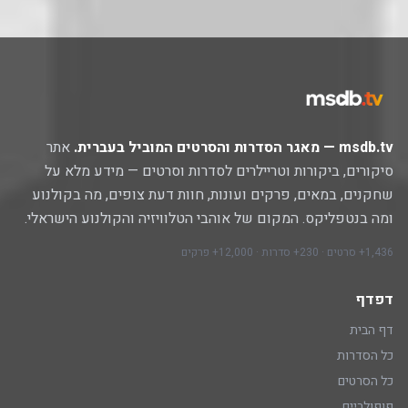
msdb.tv — מאגר הסדרות והסרטים המוביל בעברית.
אתר
סיקורים, ביקורות וטריילרים לסדרות וסרטים — מידע מלא על
שחקנים, במאים, פרקים ועונות, חוות דעת צופים, מה בקולנוע
ומה בנטפליקס. המקום של אוהבי הטלוויזיה והקולנוע הישראלי.
1,436+ סרטים · 230+ סדרות · 12,000+ פרקים
דפדף
דף הבית
כל הסדרות
כל הסרטים
פופולריים