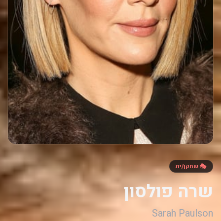
🎭 שחקן/ית
שרה פולסון
Sarah Paulson