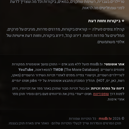
טריילרים בעברית, רשימת שחקנים, במאים, ביקורות וכל מה שצריך לדעת
לפני שמחליטים מה לראות.
⭐ ביקורות וחוות דעת
קהילת צופים פעילה — קוראים ביקורות, מדרגים סדרות, מגיבים על פרקים,
ממליצים על סדרות דומות. דירוג קהל, דירוג ביקורת, וחוות דעת אישיות של
אלפי משתמשים.
אתר אוטומטי:
msdb.tv פועל ללא מגע אדם — התוכן נמשך אוטומטית ממקורות
פתוחים ורשמיים:
(The Movie Database) למטא-דאטה,
TMDB
YouTube
לטריילרים רשמיים, וקישורי צפייה מפנים לאתרי זכויות השידור הרשמיים (מאקו,
רשת, כאן, יס, HOT). תהליך הסנכרון מתבצע אוטומטית על ידי cron jobs יומיים.
דיווח על הפרת זכויות:
אם בעל זכויות סבור שתוכן באתר מפר את זכויותיו, ניתן
לפנות דרך
טופס דיווח
. cron ייעודי בודק את הדיווחים פעם ביום ומסיר תוכן מפר
אחרי אימות.
© 2026
msdb.tv
· כל הזכויות שמורות
תוכן הסרטים והסדרות שייך לבעלי הזכויות שלהם · האתר אינו מארח תוכן בעצמו.