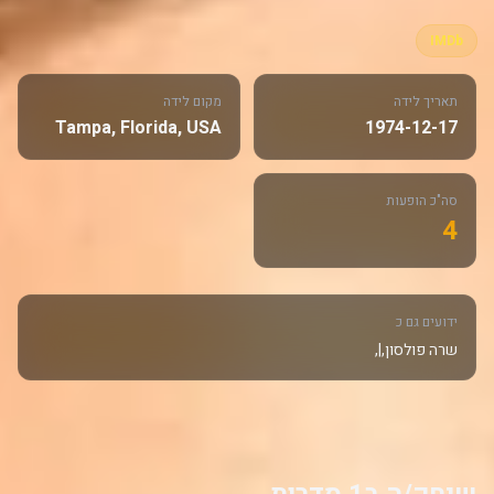
IMDb
תאריך לידה
מקום לידה
Tampa, Florida, USA
1974-12-17
סה"כ הופעות
4
ידועים גם כ
שרה פולסון,|,