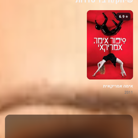
שיחק/ה ב1 סדרות
⭐ 6.9
אימה אמריקאית
2011