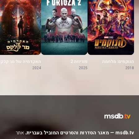
הנוקמים: מלחמת
פוריוזה 2
האקדמיה של מר קלקס
האינסוף
2024
2025
2018
msdb.tv — מאגר הסדרות והסרטים המוביל בעברית.
אתר