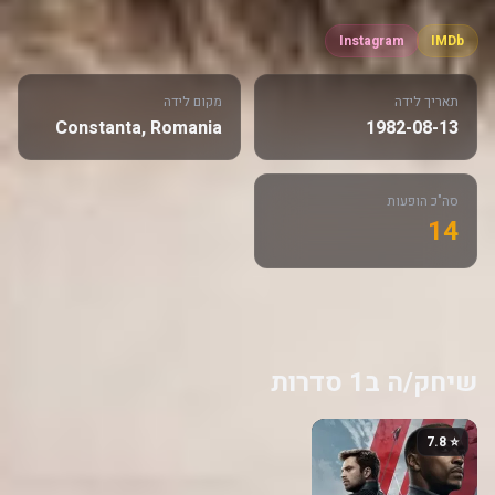
Instagram
IMDb
תאריך לידה
מקום לידה
Constanta, Romania
1982-08-13
סה"כ הופעות
14
שיחק/ה ב1 סדרות
⭐ 7.8