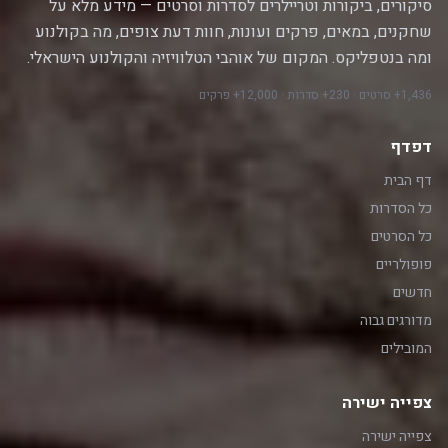
סיקורים, ביקורות וטריילרים לסדרות וסרטים — מידע מלא על
שחקנים, במאים, פרקים ועונות, חוות דעת צופים, מה בקולנוע
ומה בנטפליקס. המקום של אוהבי הטלוויזיה והקולנוע הישראלי.
1,436+ סרטים · 230+ סדרות · 12,000+ פרקים
דפדף
דף הבית
כל הסדרות
כל הסרטים
פופולריים
חדשים
מדורגים גבוה
המובילים
צפייה ישירה
צפייה ישירה