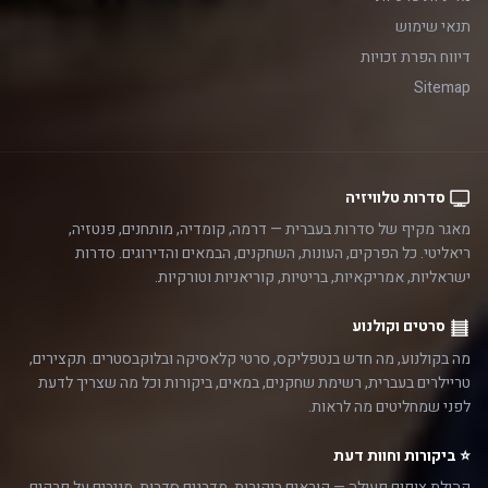
תנאי שימוש
דיווח הפרת זכויות
Sitemap
סדרות טלוויזיה
מאגר מקיף של סדרות בעברית — דרמה, קומדיה, מותחנים, פנטזיה,
ריאליטי. כל הפרקים, העונות, השחקנים, הבמאים והדירוגים. סדרות
ישראליות, אמריקאיות, בריטיות, קוריאניות וטורקיות.
סרטים וקולנוע
מה בקולנוע, מה חדש בנטפליקס, סרטי קלאסיקה ובלוקבסטרים. תקצירים,
טריילרים בעברית, רשימת שחקנים, במאים, ביקורות וכל מה שצריך לדעת
לפני שמחליטים מה לראות.
⭐ ביקורות וחוות דעת
קהילת צופים פעילה — קוראים ביקורות, מדרגים סדרות, מגיבים על פרקים,