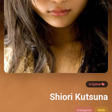
🎭 שחקן/ית
Shiori Kutsuna
Instagram
IMDb