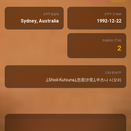
תאריך לידה
מקום לידה
Sydney, Australia
1992-12-22
סה"כ הופעות
2
ידועים גם כ
Shioli Kutsuna,|,忽那汐里,|,쿠츠나 시오리,|,