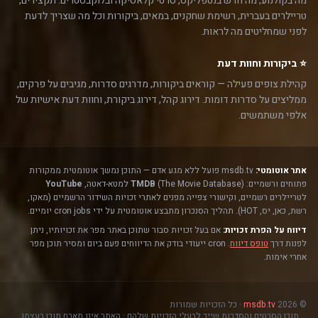
מה בקולנוע, מה חדש בנטפליקס, סרטי קלאסיקה ובלוקבסטרים. תקצירים,
טריילרים בעברית, רשימת שחקנים, במאים, ביקורות וכל מה שצריך לדעת
לפני שמחליטים מה לראות.
⭐ ביקורות וחוות דעת
קהילת צופים פעילה — קוראים ביקורות, מדרגים סדרות, מגיבים על פרקים,
ממליצים על סדרות דומות. דירוג קהל, דירוג ביקורת, וחוות דעת אישיות של
אלפי משתמשים.
אתר אוטומטי:
msdb.tv פועל ללא מגע אדם — התוכן נמשך אוטומטית ממקורות
פתוחים ורשמיים:
(The Movie Database) למטא-דאטה,
TMDB
YouTube
לטריילרים רשמיים, וקישורי צפייה מפנים לאתרי זכויות השידור הרשמיים (מאקו,
רשת, כאן, יס, HOT). תהליך הסנכרון מתבצע אוטומטית על ידי cron jobs יומיים.
דיווח על הפרת זכויות:
אם בעל זכויות סבור שתוכן באתר מפר את זכויותיו, ניתן
לפנות דרך
טופס דיווח
. cron ייעודי בודק את הדיווחים פעם ביום ומסיר תוכן מפר
אחרי אימות.
© 2026
msdb.tv
· כל הזכויות שמורות
תוכן הסרטים והסדרות שייך לבעלי הזכויות שלהם · האתר אינו מארח תוכן בעצמו.