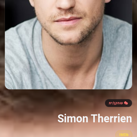
🎭 שחקן/ית
Simon Therrien
IMDb