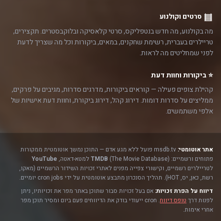
סרטים וקולנוע
מה בקולנוע, מה חדש בנטפליקס, סרטי קלאסיקה ובלוקבסטרים. תקצירים,
טריילרים בעברית, רשימת שחקנים, במאים, ביקורות וכל מה שצריך לדעת
לפני שמחליטים מה לראות.
⭐ ביקורות וחוות דעת
קהילת צופים פעילה — קוראים ביקורות, מדרגים סדרות, מגיבים על פרקים,
ממליצים על סדרות דומות. דירוג קהל, דירוג ביקורת, וחוות דעת אישיות של
אלפי משתמשים.
אתר אוטומטי:
msdb.tv פועל ללא מגע אדם — התוכן נמשך אוטומטית ממקורות
פתוחים ורשמיים:
(The Movie Database) למטא-דאטה,
TMDB
YouTube
לטריילרים רשמיים, וקישורי צפייה מפנים לאתרי זכויות השידור הרשמיים (מאקו,
רשת, כאן, יס, HOT). תהליך הסנכרון מתבצע אוטומטית על ידי cron jobs יומיים.
דיווח על הפרת זכויות:
אם בעל זכויות סבור שתוכן באתר מפר את זכויותיו, ניתן
לפנות דרך
טופס דיווח
. cron ייעודי בודק את הדיווחים פעם ביום ומסיר תוכן מפר
אחרי אימות.