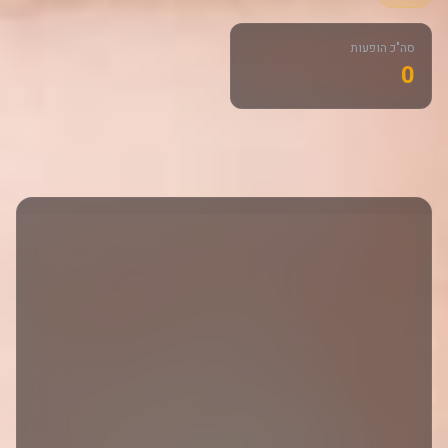
סה"כ הופעות
0