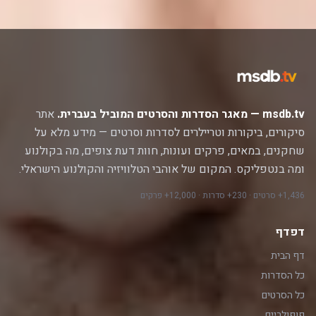
msdb.tv — מאגר הסדרות והסרטים המוביל בעברית.
אתר
סיקורים, ביקורות וטריילרים לסדרות וסרטים — מידע מלא על
שחקנים, במאים, פרקים ועונות, חוות דעת צופים, מה בקולנוע
ומה בנטפליקס. המקום של אוהבי הטלוויזיה והקולנוע הישראלי.
1,436+ סרטים · 230+ סדרות · 12,000+ פרקים
דפדף
דף הבית
כל הסדרות
כל הסרטים
פופולריים