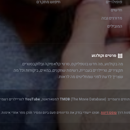
פופולריים
חיפוש מתקדם
חדשים
מדורגים גבוה
המובילים
סרטים וקולנוע
מה בקולנוע, מה חדש בנטפליקס, סרטי קלאסיקה ובלוקבסטרים.
תקצירים, טריילרים בעברית, רשימת שחקנים, במאים, ביקורות וכל מה
שצריך לדעת לפני שמחליטים מה לראות.
(The Movie Database) למטא-דאטה,
TMDB
YouTube
לטריילרים רשמיים
פנות דרך
טופס דיווח
. cron ייעודי בודק את הדיווחים פעם ביום ומסיר תוכן מפר אחרי אימות.