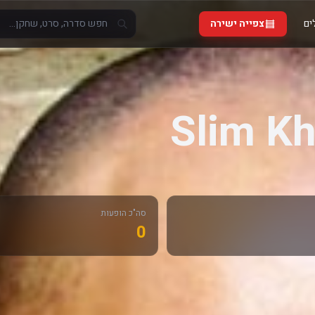
ים
צפייה ישירה
Slim Kh
סה"כ הופעות
0