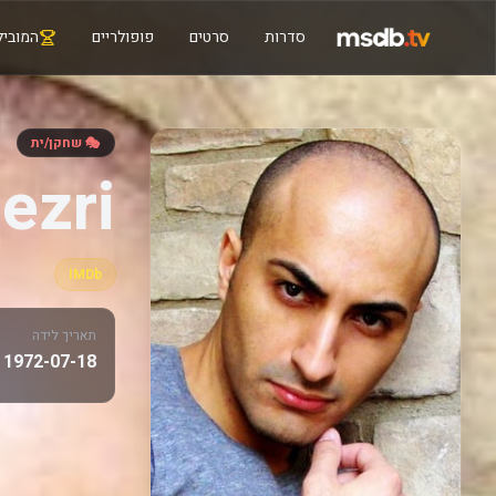
סדרות
סרטים
פופולריים
המוביל
🎭 שחקן/ית
ezri
IMDb
תאריך לידה
1972-07-18