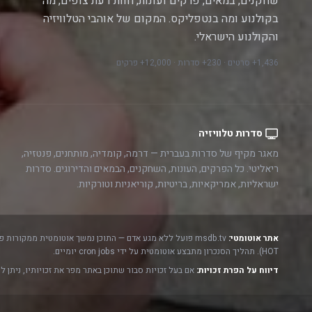
שחקנים, במאים, פרקים ועונות, חוות דעת צופים, מה
בקולנוע ומה בנטפליקס. המקום של אוהבי הטלוויזיה
והקולנוע הישראלי.
1,436+ סרטים · 230+ סדרות · 12,000+ פרקים
סדרות טלוויזיה
מאגר מקיף של סדרות בעברית — דרמה, קומדיה, מותחנים, פנטזיה,
ריאליטי. כל הפרקים, העונות, השחקנים, הבמאים והדירוגים. סדרות
ישראליות, אמריקאיות, בריטיות, קוריאניות וטורקיות.
אתר אוטומטי:
msdb.tv פועל ללא מגע אדם — התוכן נמשך אוטומטית ממקורות פתוחים ורשמיים:
HOT). תהליך הסנכרון מתבצע אוטומטית על ידי cron jobs יומיים.
דיווח על הפרת זכויות:
אם בעל זכויות סבור שתוכן באתר מפר את זכויותיו, ניתן ל