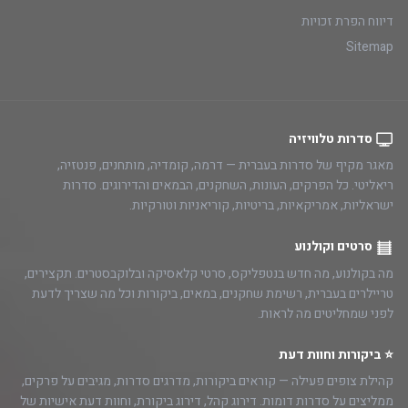
דיווח הפרת זכויות
Sitemap
סדרות טלוויזיה
מאגר מקיף של סדרות בעברית — דרמה, קומדיה, מותחנים, פנטזיה,
ריאליטי. כל הפרקים, העונות, השחקנים, הבמאים והדירוגים. סדרות
ישראליות, אמריקאיות, בריטיות, קוריאניות וטורקיות.
סרטים וקולנוע
מה בקולנוע, מה חדש בנטפליקס, סרטי קלאסיקה ובלוקבסטרים. תקצירים,
טריילרים בעברית, רשימת שחקנים, במאים, ביקורות וכל מה שצריך לדעת
לפני שמחליטים מה לראות.
⭐ ביקורות וחוות דעת
קהילת צופים פעילה — קוראים ביקורות, מדרגים סדרות, מגיבים על פרקים,
ממליצים על סדרות דומות. דירוג קהל, דירוג ביקורת, וחוות דעת אישיות של