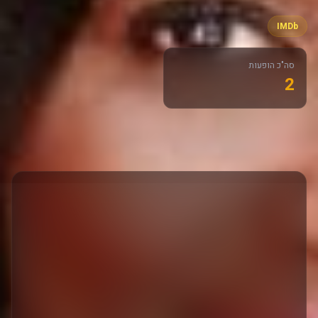
IMDb
סה"כ הופעות
2