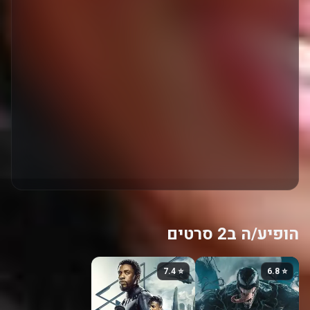
הופיע/ה ב2 סרטים
⭐ 7.4
⭐ 6.8