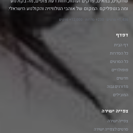
שחקנים, במאים, פרקים ועונות, חוות דעת צופים, מה בקולנוע
ומה בנטפליקס. המקום של אוהבי הטלוויזיה והקולנוע הישראלי.
1,436+ סרטים · 230+ סדרות · 12,000+ פרקים
דפדף
דף הבית
כל הסדרות
כל הסרטים
פופולריים
חדשים
מדורגים גבוה
המובילים
צפייה ישירה
צפייה ישירה
סרטים לצפייה ישירה