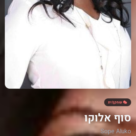
🎭 שחקן/ית
סוף אלוקו
Sope Aluko