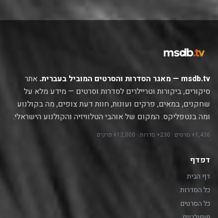
msdb.tv — מאגר הסדרות והסרטים המוביל בעברית.
אתר
סיקורים, ביקורות וטריילרים לסדרות וסרטים — מידע מלא על
שחקנים, במאים, פרקים ועונות, חוות דעת צופים, מה בקולנוע
ומה בנטפליקס. המקום של אוהבי הטלוויזיה והקולנוע הישראלי.
1,436+ סרטים · 230+ סדרות · 12,000+ פרקים
דפדף
דף הבית
כל הסדרות
כל הסרטים
פופולריים