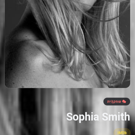
🎭 שחקן/ית
Sophia Smith
IMDb