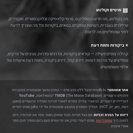
סרטים וקולנוע
מה בקולנוע, מה חדש בנטפליקס, סרטי קלאסיקה ובלוקבסטרים. תקצירים,
טריילרים בעברית, רשימת שחקנים, במאים, ביקורות וכל מה שצריך לדעת
לפני שמחליטים מה לראות.
⭐ ביקורות וחוות דעת
קהילת צופים פעילה — קוראים ביקורות, מדרגים סדרות, מגיבים על פרקים,
ממליצים על סדרות דומות. דירוג קהל, דירוג ביקורת, וחוות דעת אישיות של
אלפי משתמשים.
אתר אוטומטי:
msdb.tv פועל ללא מגע אדם — התוכן נמשך אוטומטית ממקורות
פתוחים ורשמיים:
(The Movie Database) למטא-דאטה,
TMDB
YouTube
לטריילרים רשמיים, וקישורי צפייה מפנים לאתרי זכויות השידור הרשמיים (מאקו,
רשת, כאן, יס, HOT). תהליך הסנכרון מתבצע אוטומטית על ידי cron jobs יומיים.
דיווח על הפרת זכויות:
אם בעל זכויות סבור שתוכן באתר מפר את זכויותיו, ניתן
לפנות דרך
טופס דיווח
. cron ייעודי בודק את הדיווחים פעם ביום ומסיר תוכן מפר
אחרי אימות.