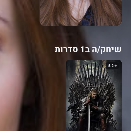
שיחק/ה ב1 סדרות
⭐ 8.2