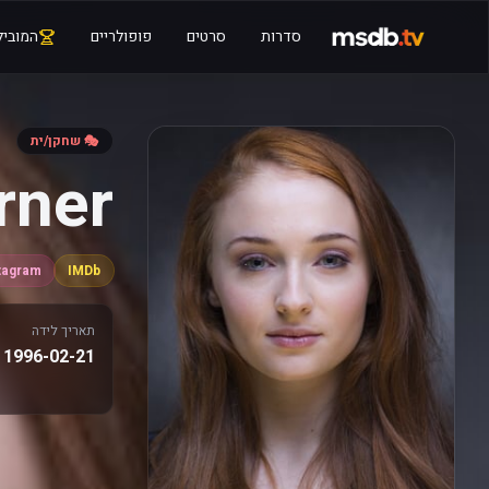
סדרות
סרטים
פופולריים
המוביל
🎭 שחקן/ית
rner
tagram
IMDb
תאריך לידה
1996-02-21