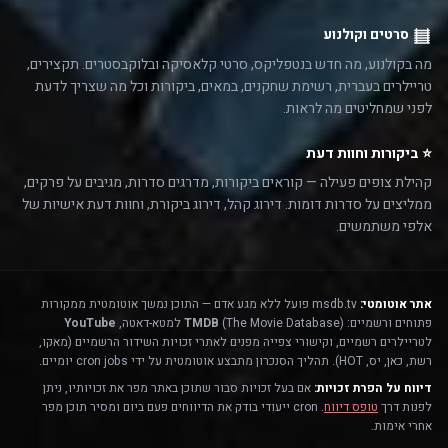
סרטים וקולנוע
מה בקולנוע, מה חדש בנטפליקס, סרטי קלאסיקה ובלוקבסטרים. תקצירים,
טריילרים בעברית, רשימת שחקנים, במאים, ביקורות וכל מה שצריך לדעת
לפני שמחליטים מה לראות.
⭐ ביקורות וחוות דעת
קהילת צופים פעילה — קוראים ביקורות, מדרגים סדרות, מגיבים על פרקים,
ממליצים על סדרות דומות. דירוג קהל, דירוג ביקורת, וחוות דעת אישיות של
אלפי משתמשים.
אתר אוטומטי:
msdb.tv פועל ללא מגע אדם — התוכן נמשך אוטומטית ממקורות
פתוחים ורשמיים:
(The Movie Database) למטא-דאטה,
TMDB
YouTube
לטריילרים רשמיים, וקישורי צפייה מפנים לאתרי זכויות השידור הרשמיים (מאקו,
רשת, כאן, יס, HOT). תהליך הסנכרון מתבצע אוטומטית על ידי cron jobs יומיים.
דיווח על הפרת זכויות:
אם בעל זכויות סבור שתוכן באתר מפר את זכויותיו, ניתן
לפנות דרך
טופס דיווח
. cron ייעודי בודק את הדיווחים פעם ביום ומסיר תוכן מפר
אחרי אימות.