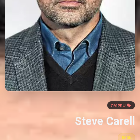
🎭 שחקן/ית
Steve Carell
IMDb