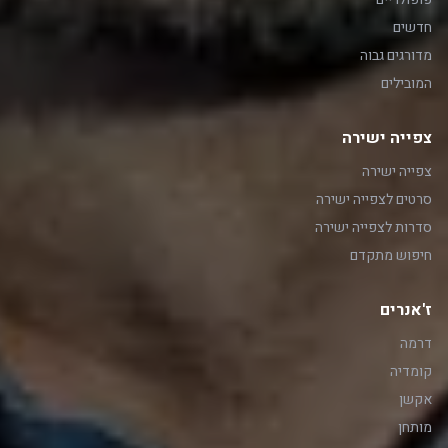
חדשים
מדורגים גבוה
המובילים
צפייה ישירה
צפייה ישירה
סרטים לצפייה ישירה
סדרות לצפייה ישירה
חיפוש מתקדם
ז'אנרים
דרמה
קומדיה
אקשן
מותחן