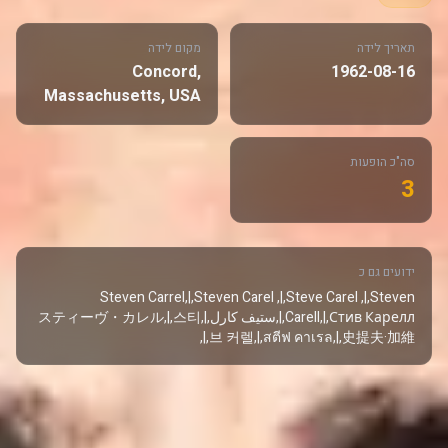
תאריך לידה
מקום לידה
Concord,
1962-08-16
Massachusetts, USA
סה"כ הופעות
3
ידועים גם כ
Steven Carrel,|,Steven Carel ,|,Steve Carel ,|,Steven
Carell,|,Стив Карелл,|,ستيف كارل,|,スティーヴ・カレル,|,스티
브 커렐,|,สตีฟ คาเรล,|,史提夫·加維,|,